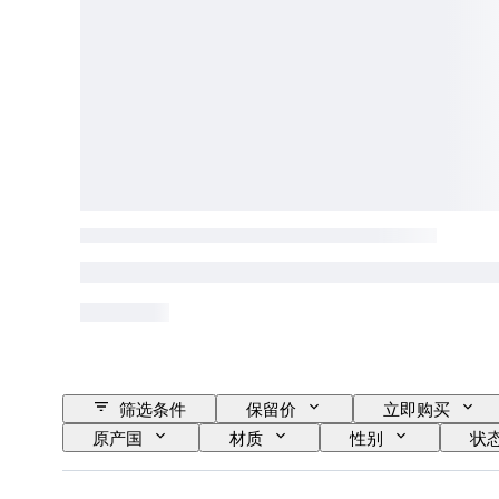
筛选条件
保留价
立即购买
原产国
材质
性别
状
版
颜色
艺术家
Decor