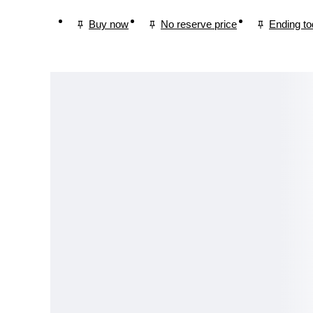
Buy now
No reserve price
Ending t