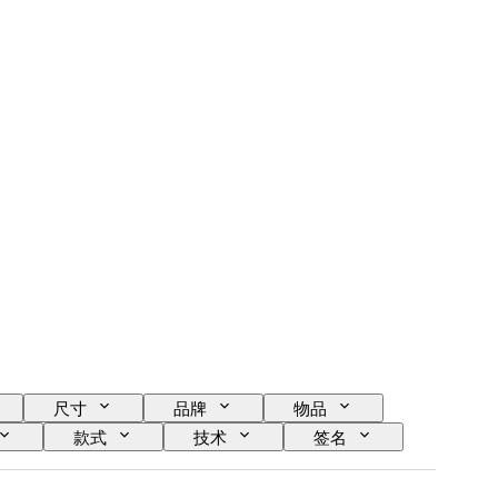
尺寸
品牌
物品
款式
技术
签名
号