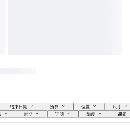
结束日期
预算
位置
尺寸
态
时期
证明
细度
课题
出售者
时代
创作者
型