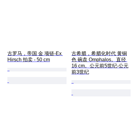
古罗马，帝国 金 项链-Ex 
古希腊，希腊化时代 黄铜
Hirsch 拍卖 - 50 cm
色 碗盘 Omphalos。直径 
16 cm。公元前5世纪-公元
前3世纪