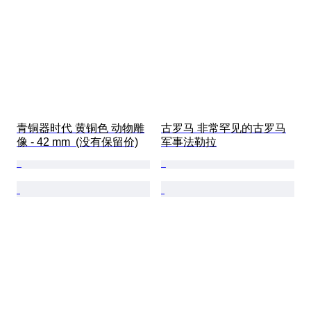
青铜器时代 黄铜色 动物雕
古罗马 非常罕见的古罗马
像 - 42 mm  (没有保留价)
军事法勒拉