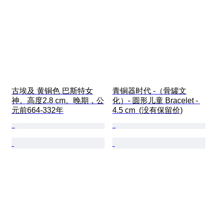
古埃及 黄铜色 巴斯特女
青铜器时代 -（骨罐文
神。高度2.8 cm。晚期，公
化）- 圆形儿童 Bracelet - 
元前664-332年
4.5 cm  (没有保留价)