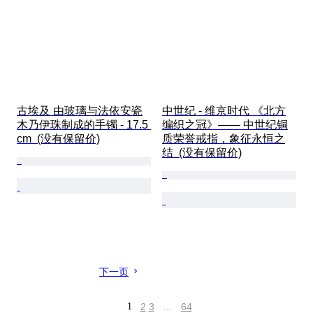
古埃及 由玻璃与法依安瓷
中世纪 - 维京时代 《北方
木乃伊珠制成的手镯 - 17.5 
编织之冠》—— 中世纪铜
cm  (没有保留价)
质荣誉戒指，象征永恒之
结  (没有保留价)
下一页
1
2
3
…
64