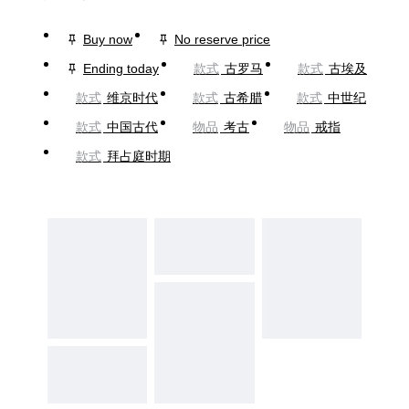
Buy now
No reserve price
Ending today
款式
古罗马
款式
古埃及
款式
维京时代
款式
古希腊
款式
中世纪
款式
中国古代
物品
考古
物品
戒指
款式
拜占庭时期