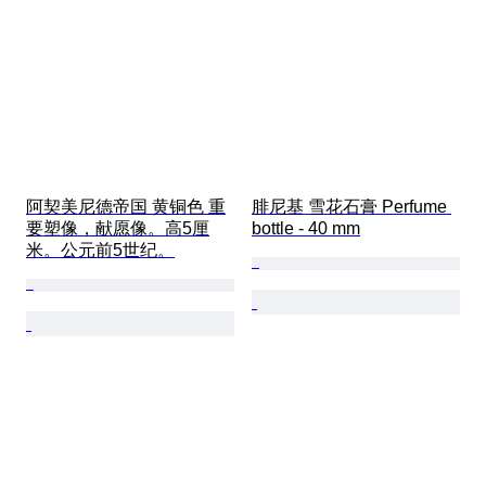
阿契美尼德帝国 黄铜色 重
腓尼基 雪花石膏 Perfume 
要塑像，献愿像。高5厘
bottle - 40 mm
米。公元前5世纪。