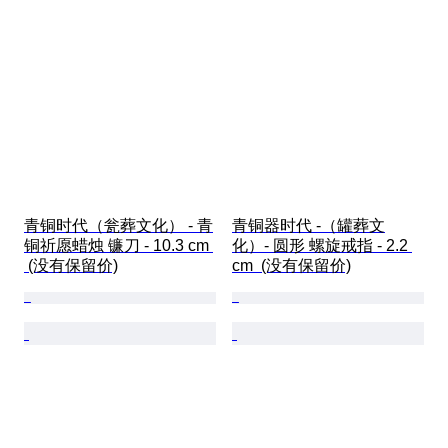
青铜时代（瓮葬文化） - 青
青铜器时代 -（罐葬文
铜祈愿蜡烛 镰刀 - 10.3 cm 
化）- 圆形 螺旋戒指 - 2.2 
 (没有保留价)
cm  (没有保留价)