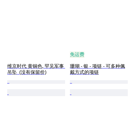
免运费
维京时代 黄铜色, 罕见军事 
珊瑚 - 银 - 项链 - 可多种佩
吊坠  (没有保留价)
戴方式的项链