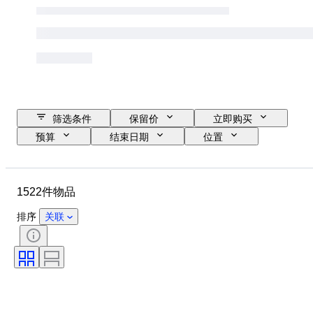
筛选条件
保留价
立即购买
预算
结束日期
位置
尺寸
尺寸
物品
原产国
材质
性别
1522件物品
状态
时期
宝石重量
证明
细度
款式
排序
关联
签名
颜色
货币
切割
考古学类型
物品尺寸
Culture
时代
艺术家
原创作品／复制品
原产地