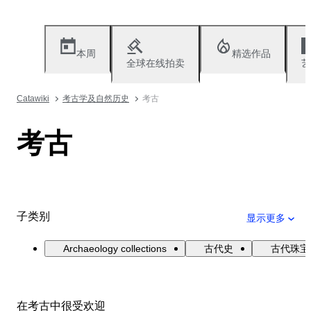
本周
精选作品
全球在线拍卖
艺
Catawiki
考古学及自然历史
考古
考古
子类别
显示更多
Archaeology collections
古代史
古代珠宝
在考古中很受欢迎