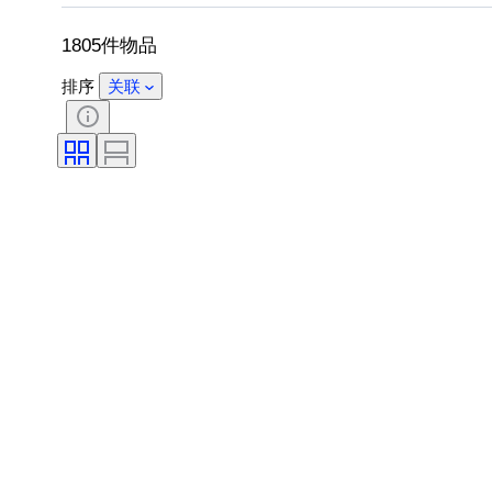
物品尺寸
Culture
考古学类型
1805件物品
排序
关联