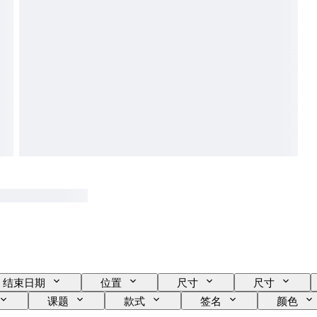
结束日期
位置
尺寸
尺寸
课题
款式
签名
颜色