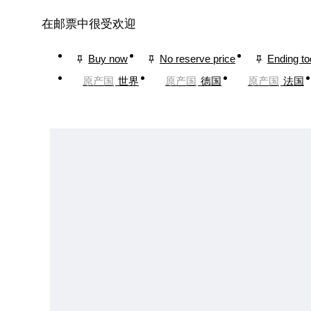
在邮票中很受欢迎
Buy now
No reserve price
Ending t
原产国
世界
原产国
德国
原产国
法国