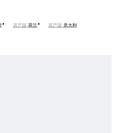
时
原产国
荷兰
原产国
意大利