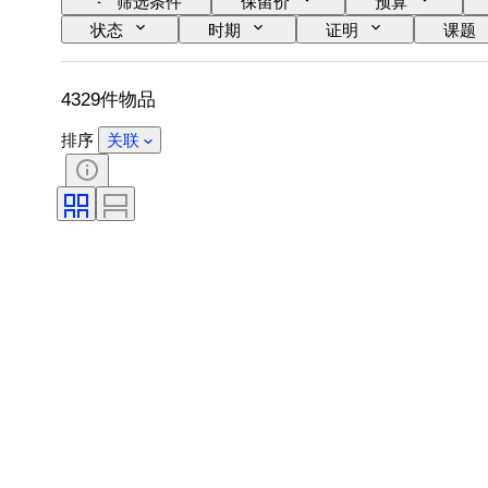
筛选条件
保留价
预算
状态
时期
证明
课题
出售者
艺术家
归因
4329件物品
排序
关联