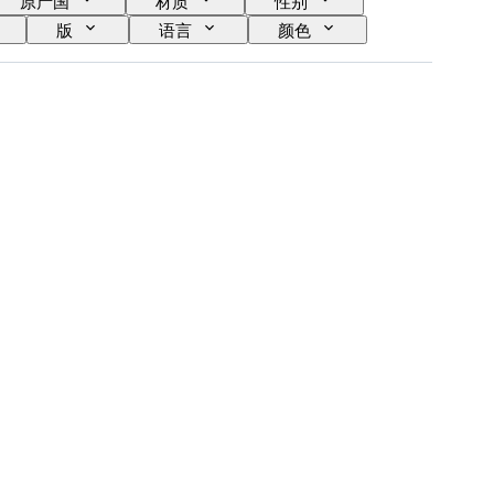
原产国
材质
性别
版
语言
颜色