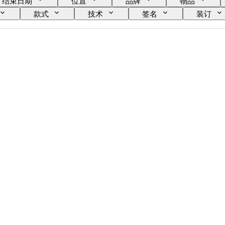
结束日期
位置
品牌
物品
款式
技术
签名
装订
时代