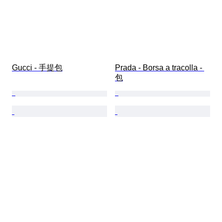
Gucci - 手提包
Prada - Borsa a tracolla - 
包