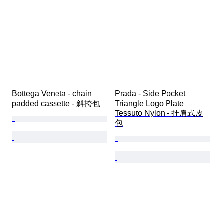
Bottega Veneta - chain 
Prada - Side Pocket 
padded cassette - 斜挎包
Triangle Logo Plate 
Tessuto Nylon - 挂肩式皮
包