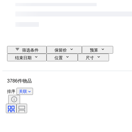
筛选条件
保留价
预算
结束日期
位置
尺寸
品牌
服装尺码
物品
原产国
材质
性别
3786件物品
状态
证明
颜色
带配件
花样
时代
排序
关联
物品尺寸
型号
鞋尺码