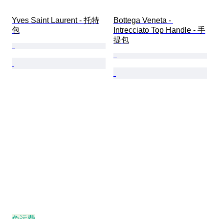
Yves Saint Laurent - 托特
Bottega Veneta - 
包
Intrecciato Top Handle - 手
提包
免运费