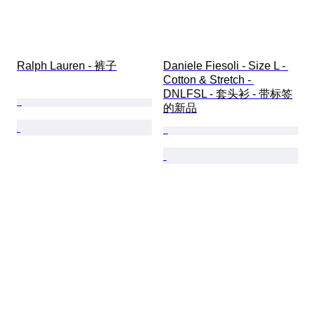
Ralph Lauren - 裤子
Daniele Fiesoli - Size L - 
Cotton & Stretch - 
DNLFSL - 套头衫 - 带标签
的新品