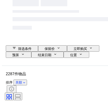
筛选条件
保留价
立即购买
预算
结束日期
位置
品牌
物品
原产国
材质
性别
状态
2287件物品
时期
款式
颜色
服装尺码
物品尺寸
时代
排序
关联
花样
衬衫领口尺寸
带配件
鞋尺码