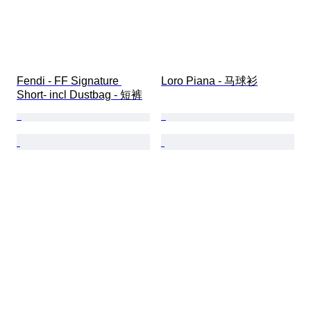
Fendi - FF Signature 
Loro Piana - 马球衫
Short- incl Dustbag - 短裤