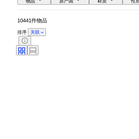
物品
原产国
材质
性
语言
颜色
表芯
表带
10441件物品
排序
关联