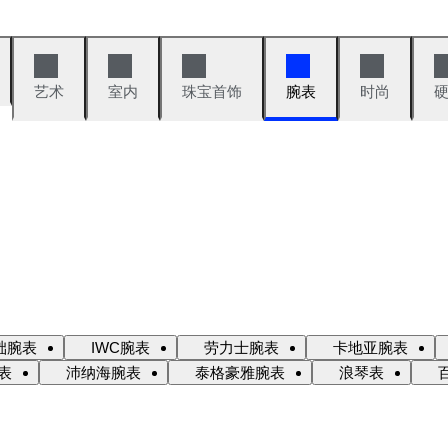
艺术
室内
珠宝首饰
腕表
时尚
础腕表
IWC腕表
劳力士腕表
卡地亚腕表
表
沛纳海腕表
泰格豪雅腕表
浪琴表