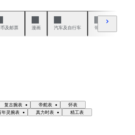
硬币及邮票
漫画
汽车及自行车
葡萄酒及烈性酒
复古腕表
帝舵表
怀表
百年灵腕表
真力时表
精工表