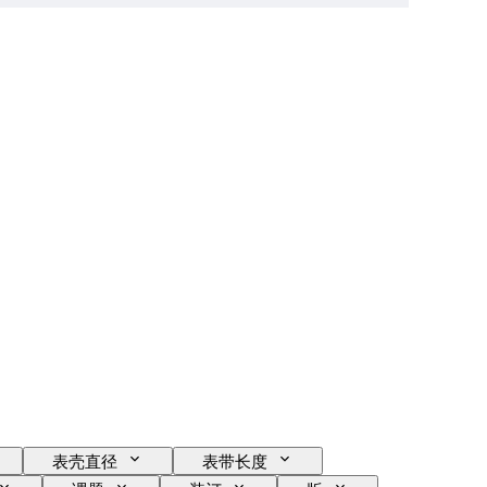
表壳直径
表带长度