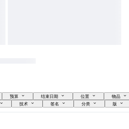
预算
结束日期
位置
物品
技术
签名
分类
版
Pressing
时代
艺术家
Record L