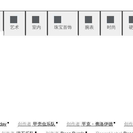
艺术
室内
珠宝首饰
腕表
时尚
oday
创作者
甲壳虫乐队
创作者
平克・弗洛伊德
创作