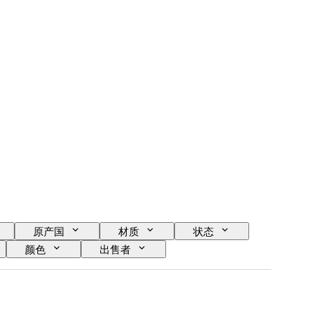
原产国
材质
状态
颜色
出售者
abel
创作者