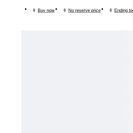
Buy now
No reserve price
Ending t