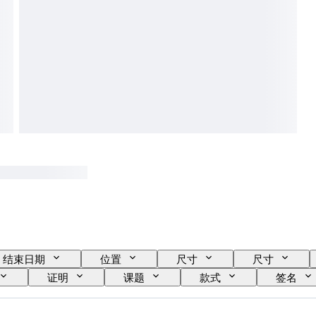
结束日期
位置
尺寸
尺寸
证明
课题
款式
签名
表壳直径
原创作品／复制品
创作者