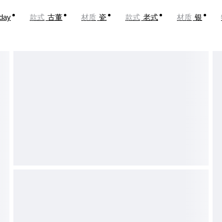
oday
款式
古董
材质
瓷
款式
老式
材质
银