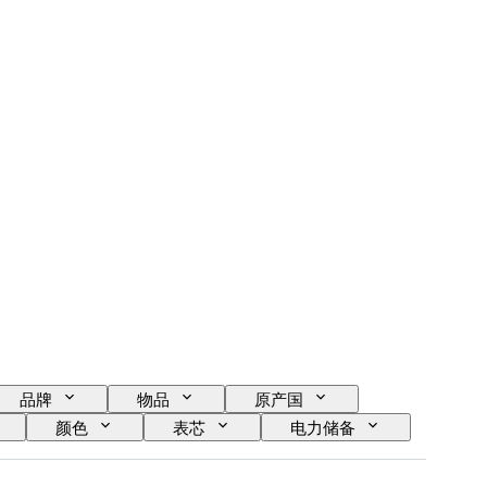
品牌
物品
原产国
颜色
表芯
电力储备
原产地