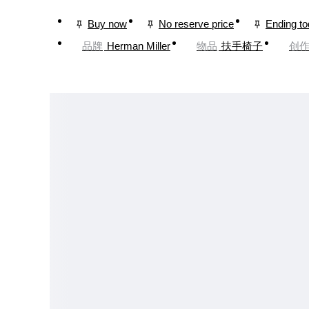
Buy now
No reserve price
Ending t
品牌
Herman Miller
物品
扶手椅子
创