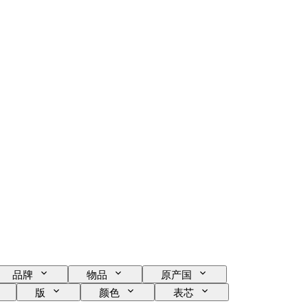
品牌
物品
原产国
版
颜色
表芯