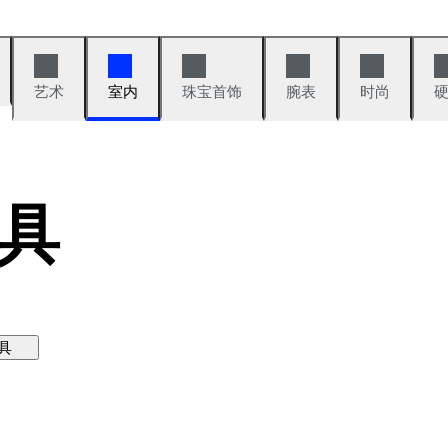
艺术
室内
珠宝首饰
腕表
时尚
具
具