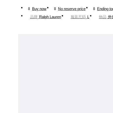
Buy now
No reserve price
Ending t
品牌
Ralph Lauren
服装尺码
L
物品
外