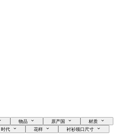
物品
原产国
材质
时代
花样
衬衫领口尺寸