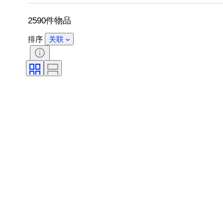
带配件
鞋尺码
2590件物品
排序
关联