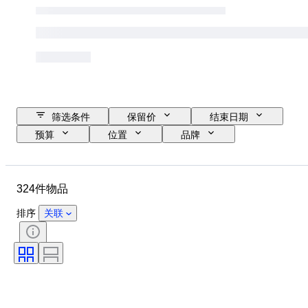
筛选条件
保留价
结束日期
预算
位置
品牌
物品
原产国
材质
状态
其他
时期
324件物品
款式
时代
已测试，运转正常
排序
关联