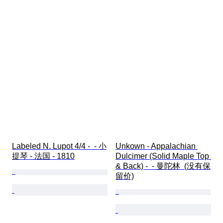
Labeled N. Lupot 4/4 -  - 小
Unkown - Appalachian 
提琴 - 法国 - 1810
Dulcimer (Solid Maple Top 
& Back) -  - 曼陀林  (没有保
留价)