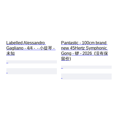
Labelled Alessandro 
Pantastic - 100cm brand 
Gagliano - 4/4 -  - 小提琴 - 
new 45Hertz Symphonic 
未知
Gong - 锣 - 2026  (没有保
留价)