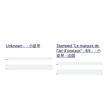
Unknown -  - 小提琴
Stamped "Le marquis de 
l’air d’oiseaux" - 4/4 -  - 小
提琴 - 法国