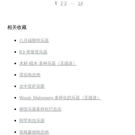
1
2
3
…
14
相关收藏
八月福斯特乐器
B♭单簧管乐器
木材-椴木 多种乐器（见描述）
滞后电吉他
次中音萨克斯
Wood- Mahogany 多样化的乐器（见描述）
铜管乐器多样化打击乐
阿罕布拉乐器
埃格蒙德电吉他