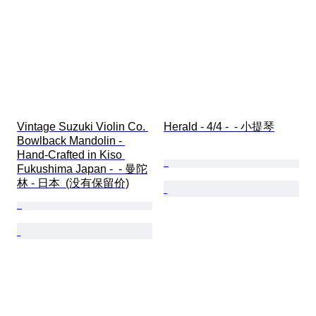
Vintage Suzuki Violin Co. 
Herald - 4/4 -  - 小提琴
Bowlback Mandolin - 
Hand-Crafted in Kiso 
Fukushima Japan -  - 曼陀
林 - 日本  (没有保留价)