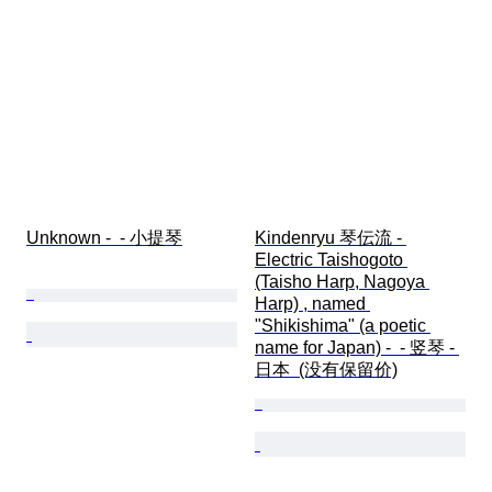
Unknown -  - 小提琴
Kindenryu 琴伝流 - 
Electric Taishogoto 
(Taisho Harp, Nagoya 
Harp) , named 
"Shikishima" (a poetic 
name for Japan) -  - 竖琴 - 
日本  (没有保留价)