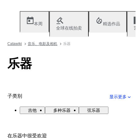
本周
精选作品
全球在线拍卖
艺
Catawiki
音乐、电影及相机
乐器
乐器
子类别
显示更多
吉他
多种乐器
弦乐器
在乐器中很受欢迎