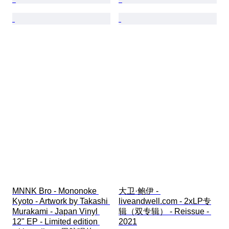
MNNK Bro - Mononoke 
大卫·鲍伊 - 
Kyoto - Artwork by Takashi 
liveandwell.com - 2xLP专
Murakami - Japan Vinyl 
辑（双专辑） - Reissue - 
12" EP - Limited edition 
2021