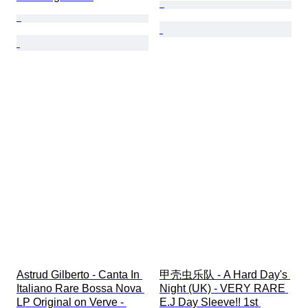
Astrud Gilberto - Canta In 
甲壳虫乐队 - A Hard Day's 
Italiano Rare Bossa Nova 
Night (UK) - VERY RARE 
LP Original on Verve - 
E.J Day Sleeve!! 1st 