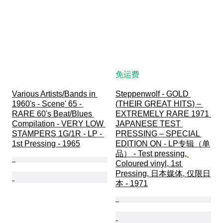
免运费
Various Artists/Bands in 
Steppenwolf - GOLD 
1960's - Scene' 65 - 
(THEIR GREAT HITS) – 
RARE 60's Beat/Blues 
EXTREMELY RARE 1971 
Compilation - VERY LOW 
JAPANESE TEST 
STAMPERS 1G/1R - LP - 
PRESSING – SPECIAL 
1st Pressing - 1965
EDITION ON - LP专辑（单
品） - Test pressing, 
Coloured vinyl, 1st 
Pressing, 日本媒体, 仅限日
本 - 1971