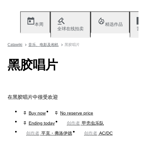
本周
精选作品
全球在线拍卖
艺
Catawiki
音乐、电影及相机
黑胶唱片
黑胶唱片
在黑胶唱片中很受欢迎
Buy now
No reserve price
Ending today
创作者
甲壳虫乐队
创作者
平克・弗洛伊德
创作者
AC/DC