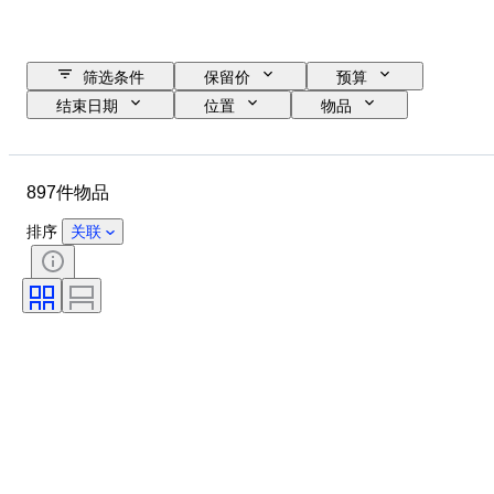
筛选条件
保留价
预算
结束日期
位置
物品
原产国
材质
状态
其他
时期
课题
897件物品
款式
技术
签名
分类
装订
版
排序
关联
颜色
艺术家
已测试，运转正常
出售者
音乐纪念品类型
时代
Record Label
Pressing
创作者