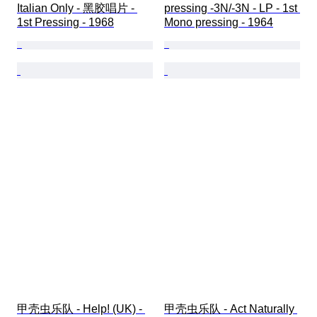
Italian Only - 黑胶唱片 - 
pressing -3N/-3N - LP - 1st 
1st Pressing - 1968
Mono pressing - 1964
甲壳虫乐队 - Help! (UK) - 
甲壳虫乐队 - Act Naturally 