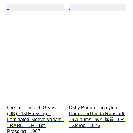
Cream - Disraeli Gears 
Dolly Parton, Emmylou 
(UK) - 1st Pressing - 
Harris and Linda Ronstadt 
Laminated Sleeve Variant  
- 9 Albums - 多个标题 - LP 
- RARE! - LP - 1st 
- Stereo - 1976
Pressing - 1967