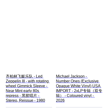
齐柏林飞艇乐队 - Led 
Michael Jackson - 
Zeppelin III - with rotating 
Number Ones (Exclusive 
wheel Gimmick Sleeve - 
Opaque White Vinyl) USA 
Near Mint early 80s 
IMPORT - 2xLP专辑（双专
repress - 黑胶唱片 - 
辑） - Coloured vinyl - 
Stereo, Reissue - 1980
2026