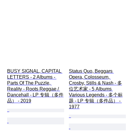
BUSY SIGNAL, CAPITAL 
Status Quo, Beggars 
LETTERS - 2 Albums - 
Opera, Colosseum, 
Parts Of The Puzzle, 
Crosby, Stills & Nash - 多
Reality - Roots Reggae / 
位艺术家 - 5 Albums 
Dancehall - LP 专辑（多件
Various Legends - 多个标
品） - 2019
题 - LP 专辑（多件品） - 
1977