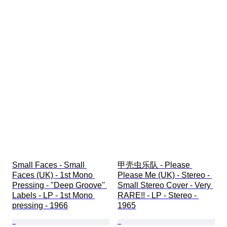
Small Faces - Small 
甲壳虫乐队 - Please 
Faces (UK) - 1st Mono 
Please Me (UK) - Stereo - 
Pressing - "Deep Groove'' 
Small Stereo Cover - Very 
Labels - LP - 1st Mono 
RARE!! - LP - Stereo - 
pressing - 1966
1965