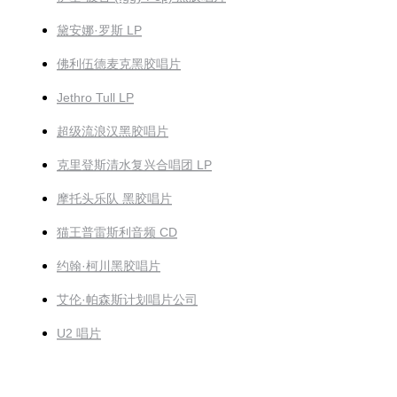
黛安娜·罗斯 LP
佛利伍德麦克黑胶唱片
Jethro Tull LP
超级流浪汉黑胶唱片
克里登斯清水复兴合唱团 LP
摩托头乐队 黑胶唱片
猫王普雷斯利音频 CD
约翰·柯川黑胶唱片
艾伦·帕森斯计划唱片公司
U2 唱片