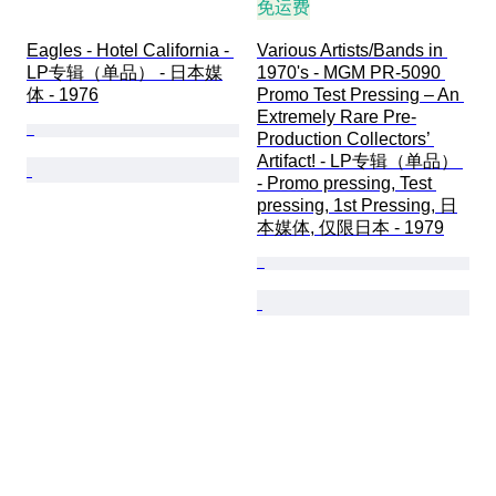
免运费
Eagles - Hotel California - 
Various Artists/Bands in 
LP专辑（单品） - 日本媒
1970's - MGM PR-5090 
体 - 1976
Promo Test Pressing – An 
Extremely Rare Pre-
Production Collectors’ 
Artifact! - LP专辑（单品） 
- Promo pressing, Test 
pressing, 1st Pressing, 日
本媒体, 仅限日本 - 1979