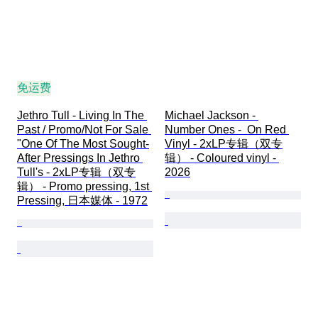
免运费
Jethro Tull - Living In The 
Michael Jackson - 
Past / Promo/Not For Sale 
Number Ones -  On Red 
"One Of The Most Sought-
Vinyl - 2xLP专辑（双专
After Pressings In Jethro 
辑） - Coloured vinyl - 
Tull's - 2xLP专辑（双专
2026
辑） - Promo pressing, 1st 
Pressing, 日本媒体 - 1972