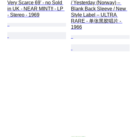
Very Scarce 69' - no Sold 
/ Yesterday (Norway) – 
in UK - NEAR MINT!! - LP 
Blank Back Sleeve / New 
- Stereo - 1969
Style Label – ULTRA 
RARE - 单张黑胶唱片 - 
1966