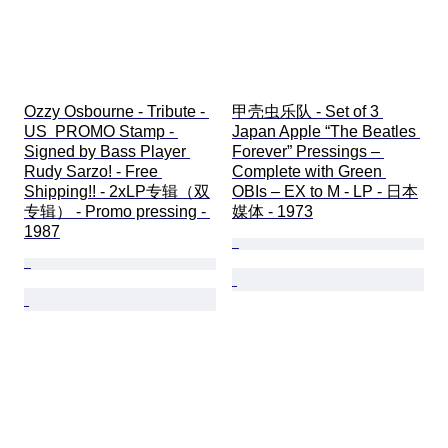
Ozzy Osbourne - Tribute - 
甲壳虫乐队 - Set of 3 
US  PROMO Stamp - 
Japan Apple “The Beatles 
Signed by Bass Player 
Forever” Pressings – 
Rudy Sarzo! - Free 
Complete with Green 
Shipping!! - 2xLP专辑（双
OBIs – EX to M - LP - 日本
专辑） - Promo pressing - 
媒体 - 1973
1987