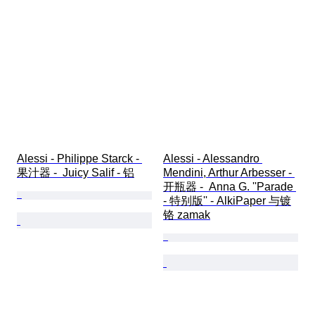
Alessi - Philippe Starck - 
Alessi - Alessandro 
果汁器 -  Juicy Salif - 铝
Mendini, Arthur Arbesser - 
开瓶器 -  Anna G. ''Parade 
- 特别版'' - AlkiPaper 与镀
铬 zamak