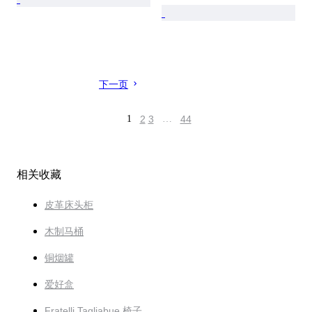
下一页
1
2
3
…
44
相关收藏
皮革床头柜
木制马桶
铜烟罐
爱好盒
Fratelli Tagliabue 椅子