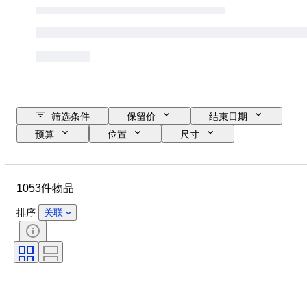
筛选条件
保留价
结束日期
预算
位置
尺寸
尺寸
品牌
物品
原产国
材质
状态
1053件物品
其他
时期
课题
款式
技术
签名
排序
关联
版
颜色
表芯
时代
出售者
艺术家
电力储备
报时
创作者
型号