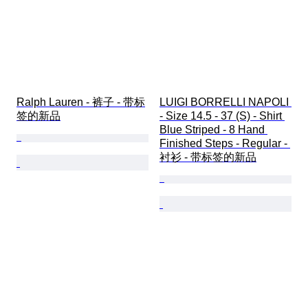
Ralph Lauren - 裤子 - 带标
LUIGI BORRELLI NAPOLI 
签的新品
- Size 14.5 - 37 (S) - Shirt 
Blue Striped - 8 Hand 
Finished Steps - Regular - 
衬衫 - 带标签的新品