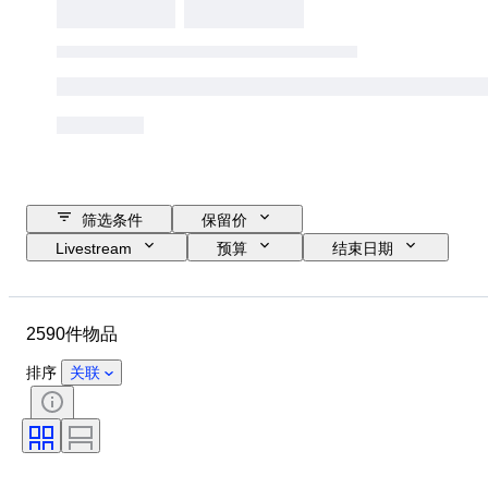
筛选条件
保留价
Livestream
预算
结束日期
位置
品牌
物品
原产国
材质
性别
2590件物品
状态
时期
款式
颜色
服装尺码
物品尺寸
排序
关联
时代
花样
衬衫领口尺寸
带配件
鞋尺码