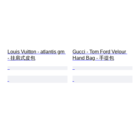
Louis Vuitton - atlantis gm 
Gucci - Tom Ford Velour 
- 挂肩式皮包
Hand Bag - 手提包