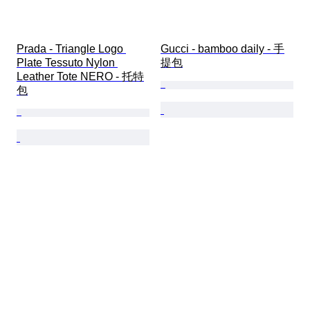
Prada - Triangle Logo 
Gucci - bamboo daily - 手
Plate Tessuto Nylon 
提包
Leather Tote NERO - 托特
包