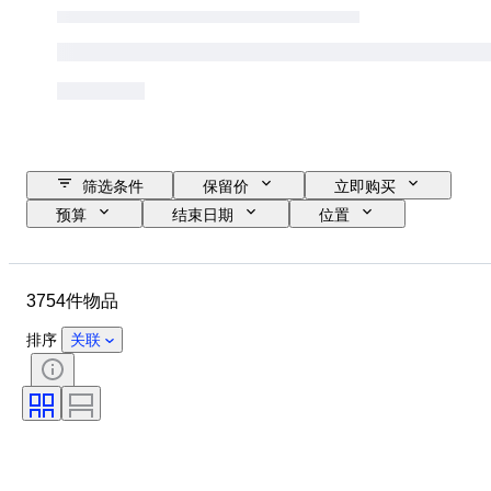
筛选条件
保留价
立即购买
预算
结束日期
位置
尺寸
品牌
服装尺码
物品
原产国
材质
3754件物品
性别
状态
证明
颜色
带配件
花样
排序
关联
物品尺寸
时代
型号
鞋尺码