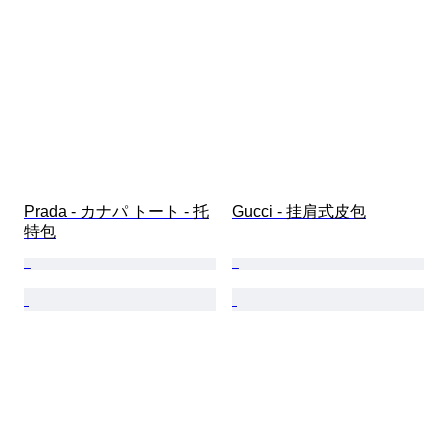
Prada - カナパ トート - 托
Gucci - 挂肩式皮包
特包