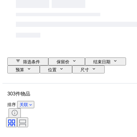
筛选条件
保留价
结束日期
预算
位置
尺寸
尺寸
物品
原产国
材质
状态
时期
303件物品
课题
技术
签名
装订
版
语言
排序
关联
颜色
原创作品／复制品
出售者
时代