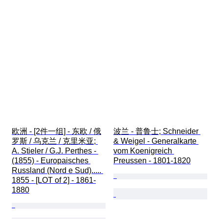
欧洲 - [2件一组] - 东欧 / 俄
波兰 - 普鲁士; Schneider 
罗斯 / 乌克兰 / 克里米亚; 
& Weigel - Generalkarte 
A. Stieler / G.J. Perthes - 
vom Koenigreich 
(1855) - Europaisches 
Preussen - 1801-1820
Russland (Nord e Sud)..... 
1855 - [LOT of 2] - 1861-
1880