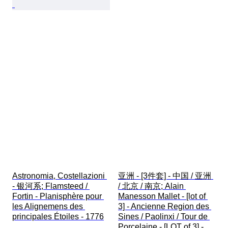
Astronomia, Costellazioni 
亚洲 - [3件套] - 中国 / 亚洲 
- 银河系; Flamsteed / 
/ 北京 / 南京; Alain 
Fortin - Planisphère pour 
Manesson Mallet - [lot of 
les Alignemens des 
3] - Ancienne Region des 
principales Étoiles - 1776
Sines / Paolinxi / Tour de 
Porcelaine - [LOT of 3] - 