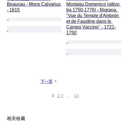
Beauvau - Mons Calvarius 
Montagu Domenico (attivo 
- 1615
tra 1750-1776) - filigrana, 
"Vue du Temple d'Antonin 
et de Faustine dans le 
Campo Vaccino" - 1721-
1750
下一页
1
2
3
…
13
相关收藏