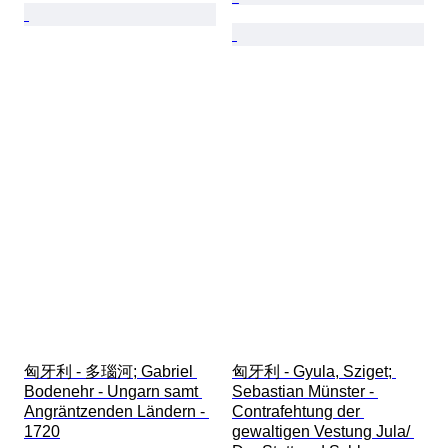
匈牙利 - 多瑙河; Gabriel 
匈牙利 - Gyula, Sziget; 
Bodenehr - Ungarn samt 
Sebastian Münster - 
Angräntzenden Ländern - 
Contrafehtung der 
1720
gewaltigen Vestung Jula/ 