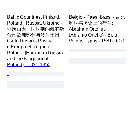
Baltic Countries, Finland, 
Belgio - Paesi Bassi - 古比
Poland , Russia, Ukraine - 
利时与历史上的荷兰; 
亚历山大一世时期的俄罗斯
Abraham Ortelius 
帝国欧洲部分与波兰王国; 
(Abramo Ortelio) - Belgii 
Carlo Rosari - Russia 
Veteris Typus - 1581-1600
d'Europa et Regno di 
Polonia (European Russia 
and the Kingdom of 
Poland) - 1821-1850