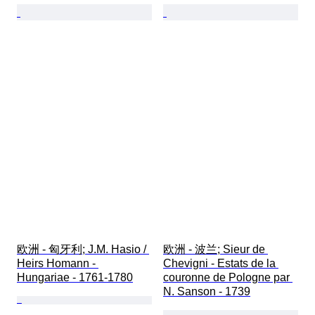
欧洲 - 匈牙利; J.M. Hasio / 
欧洲 - 波兰; Sieur de 
Heirs Homann - 
Chevigni - Estats de la 
Hungariae - 1761-1780
couronne de Pologne par 
N. Sanson - 1739