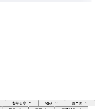
表带长度
物品
原产国