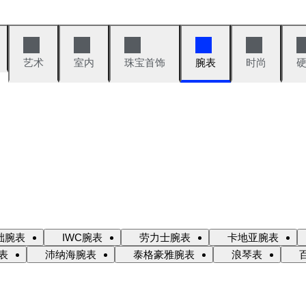
艺术
室内
珠宝首饰
腕表
时尚
础腕表
IWC腕表
劳力士腕表
卡地亚腕表
表
沛纳海腕表
泰格豪雅腕表
浪琴表