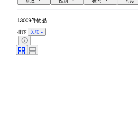
材质
性别
状态
时期
时代
电力储备
报时
13009件物品
排序
关联