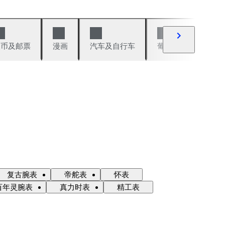
硬币及邮票
漫画
汽车及自行车
葡萄酒及烈性酒
复古腕表
帝舵表
怀表
百年灵腕表
真力时表
精工表