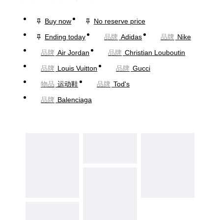
Buy now
No reserve price
Ending today
品牌
Adidas
品牌
Nike
品牌
Air Jordan
品牌
Christian Louboutin
品牌
Louis Vuitton
品牌
Gucci
物品
运动鞋
品牌
Tod's
品牌
Balenciaga