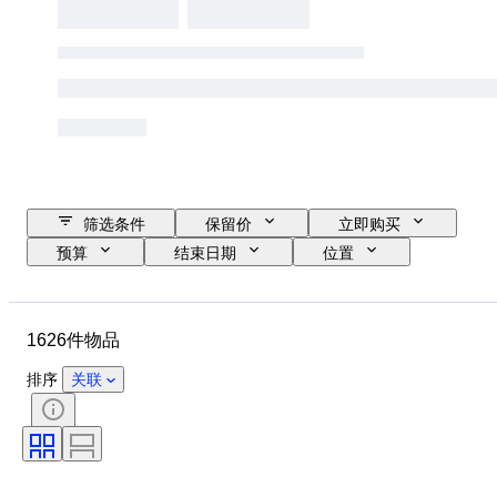
筛选条件
保留价
立即购买
预算
结束日期
位置
品牌
鞋尺码
物品
原产国
材质
性别
1626件物品
状态
签名
颜色
时代
带配件
花样
排序
关联
型号