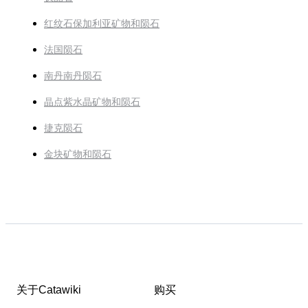
红纹石保加利亚矿物和陨石
法国陨石
南丹南丹陨石
晶点紫水晶矿物和陨石
捷克陨石
金块矿物和陨石
关于Catawiki
购买