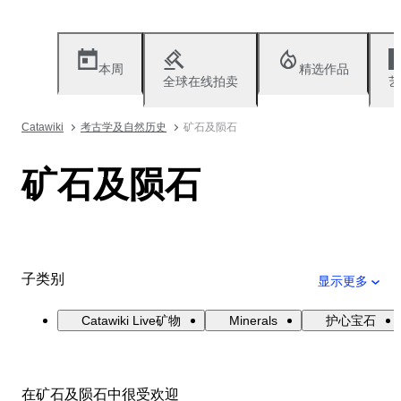
本周
精选作品
全球在线拍卖
艺
Catawiki
考古学及自然历史
矿石及陨石
矿石及陨石
子类别
显示更多
Catawiki Live矿物
Minerals
护心宝石
在矿石及陨石中很受欢迎