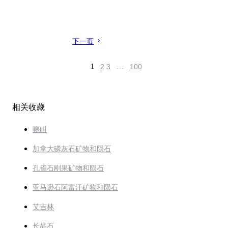
下一页
1
2
3
…
100
相关收藏
嗥叫
加拿大磷灰石矿物和陨石
孔雀石刚果矿物和陨石
亚马逊石阿富汗矿物和陨石
艾吉林
长晶石