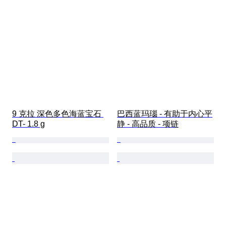
9 克拉 深色多色海蓝宝石 
巴西蓝玛瑙 - 有助于内心平
DT- 1.8 g
静 - 高品质 - 项链