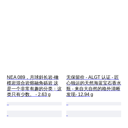
NEA 089，月球斜长岩-橄
无保留价 - ALGT 认证 - 匠
榄岩混合岩熔融角砾岩 这
心独运的天然海蓝宝石香水
是一个非常有趣的分类；这
瓶 - 来自大自然的格外清晰
类只有少数。 - 2.63 g
发现- 12.94 g