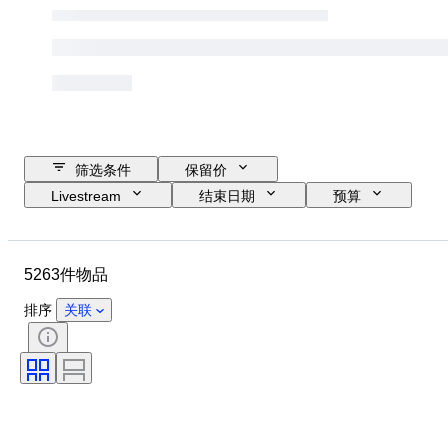
筛选条件
保留价
Livestream
结束日期
预算
位置
尺寸
尺寸
物品
原产国
材质
5263件物品
性别
状态
时期
宝石重量
证明
签名
排序
关联
颜色
切割
确切的颜色
矿物
矿物形态
处理
物品尺寸
原创作品／复制品
珍珠光泽
珍珠表面质量
时代