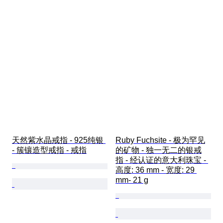
天然紫水晶戒指 - 925纯银 
Ruby Fuchsite - 极为罕见
- 簇镶造型戒指 - 戒指
的矿物 - 独一无二的银戒
指 - 经认证的意大利珠宝 - 
高度: 36 mm - 宽度: 29 
mm- 21 g