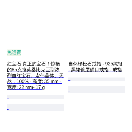
免运费
红宝石 真正的宝石！惊艳
自然绿松石戒指 - 925纯银 
的85克拉莫桑比克巨型浓
- 黑铑镀层醒目戒指 - 戒指
烈血红宝石。宏伟晶体。天
然，100% - 高度: 35 mm - 
宽度: 22 mm- 17 g