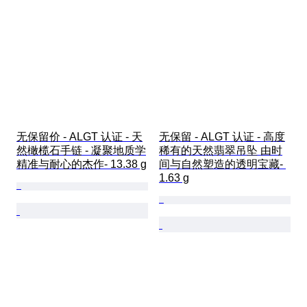
无保留价 - ALGT 认证 - 天
无保留 - ALGT 认证 - 高度
然橄榄石手链 - 凝聚地质学
稀有的天然翡翠吊坠 由时
精准与耐心的杰作- 13.38 g
间与自然塑造的透明宝藏- 
1.63 g