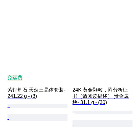
免运费
紫锂辉石 天然三晶体套装- 
24K 黄金颗粒，附分析证
241.22 g - (3)
书（请阅读描述） 贵金属
块- 31.1 g - (30)