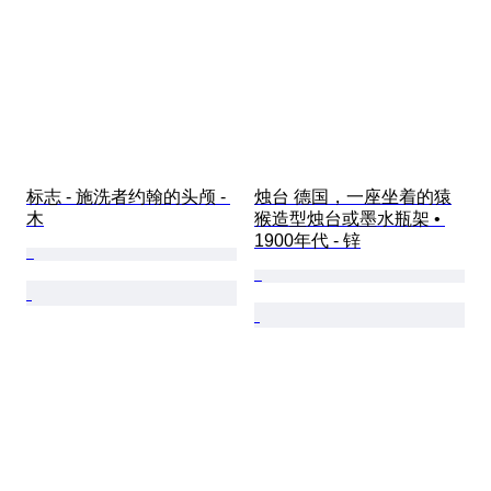
标志 - 施洗者约翰的头颅 - 
烛台 德国，一座坐着的猿
木
猴造型烛台或墨水瓶架 • 
1900年代 - 锌