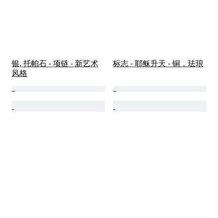
银, 托帕石 - 项链 - 新艺术
标志 - 耶稣升天 - 铜，珐琅
风格