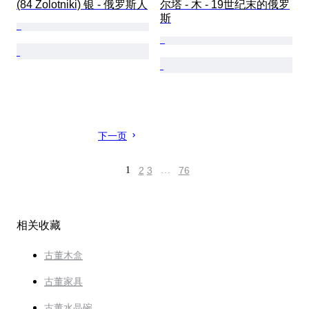
(84 Zolotniki) 银 - 俄罗斯人
尔塔 - 木 - 19世纪末的俄罗
斯
下一页
1
2
3
…
76
相关收藏
古董木盒
古董家具
古董水晶碗