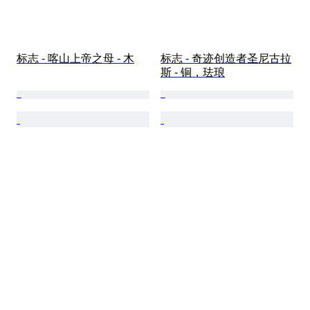
标志 - 喀山上帝之母 - 木
标志 - 奇迹创造者圣尼古拉
斯 - 铜，珐琅