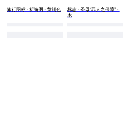
旅行图标 - 祈祷图 - 黄铜色
标志 - 圣母“罪人之保障” - 
木