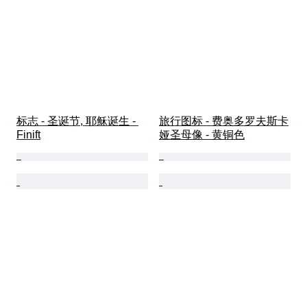
标志 - 圣诞节, 耶稣诞生 - 
旅行图标 - 费奥多罗夫斯卡
Finift
娅圣母像 - 黄铜色