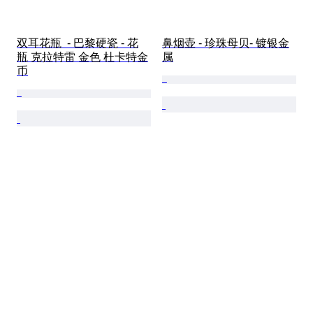
双耳花瓶  - 巴黎硬瓷 - 花
鼻烟壶 - 珍珠母贝- 镀银金
瓶 克拉特雷 金色 杜卡特金
属
币