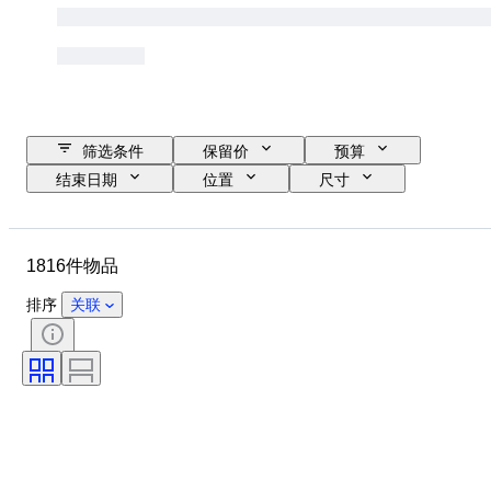
筛选条件
保留价
预算
结束日期
位置
尺寸
尺寸
品牌
物品
原产国
材质
性别
1816件物品
状态
时期
证明
课题
款式
签名
排序
关联
颜色
表芯
电力储备
报时
时钟类型
时代
表壳直径
原创作品／复制品
创作者
原产地