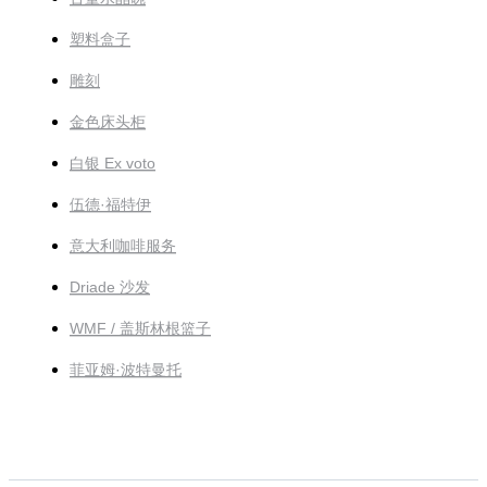
塑料盒子
雕刻
金色床头柜
白银 Ex voto
伍德·福特伊
意大利咖啡服务
Driade 沙发
WMF / 盖斯林根篮子
菲亚姆·波特曼托