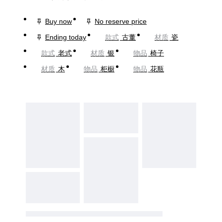
Buy now
No reserve price
Ending today
款式
古董
材质
瓷
款式
老式
材质
银
物品
椅子
材质
木
物品
柜橱
物品
花瓶