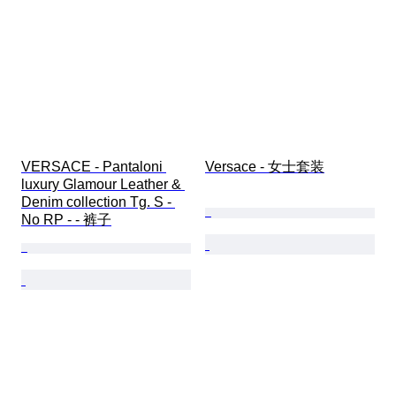
VERSACE - Pantaloni 
Versace - 女士套装
luxury Glamour Leather & 
Denim collection Tg. S - 
No RP - - 裤子