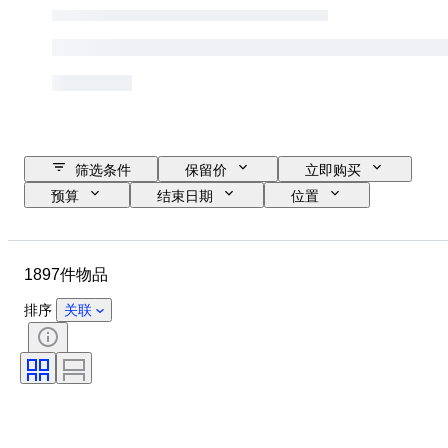
筛选条件
保留价
立即购买
预算
结束日期
位置
品牌
物品
原产国
材质
性别
状态
1897件物品
时期
款式
颜色
服装尺码
物品尺寸
时代
排序
关联
花样
衬衫领口尺寸
带配件
鞋尺码