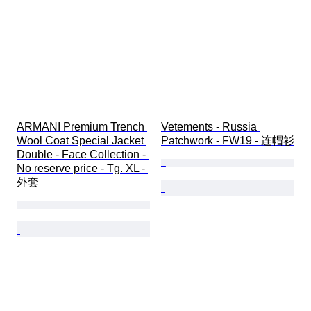
ARMANI Premium Trench 
Vetements - Russia 
Wool Coat Special Jacket 
Patchwork - FW19 - 连帽衫
Double - Face Collection - 
No reserve price - Tg. XL - 
外套