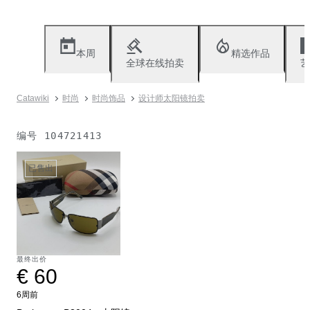
本周
精选作品
全球在线拍卖
艺
Catawiki
时尚
时尚饰品
设计师太阳镜拍卖
编号
104721413
已售出
最终出价
€ 60
6周前