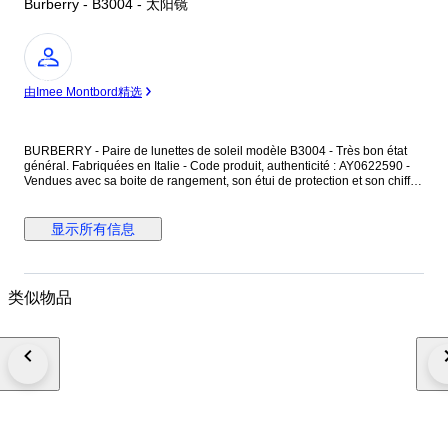
Burberry - B3004 - 太阳镜
专
家
由Imee Montbord精选
BURBERRY - Paire de lunettes de soleil modèle B3004 - Très bon état
général. Fabriquées en Italie - Code produit, authenticité : AY0622590 -
Vendues avec sa boite de rangement, son étui de protection et son chiffon
de nettoyage. La monture est en métal argenté, finition brillante - Les
branches sont en résine couleur vert foncé sur une face et vert avec des
motifs à carreaux sur l'autre face - Le masque est sans monture
显示所有信息
apparente. Les verres sont teintés uniformément, avec des micros
rayures. Dimensions : Hauteur du masque 4,8 cm - Largeur du masque
13,5 cm - Longueur des branches 12,5 cm. Inscriptions : Burberry Made in
Italy CE // B3004 1003/73 65[]12 125. Les verres présentent des micros
类似物品
rayures, non visible sur les photos et ne gênant pas la vision. Les lunettes
sont en très bon état général.