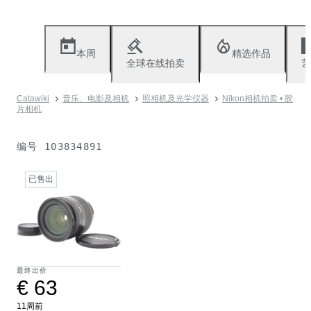
本周
精选作品
全球在线拍卖
艺
Catawiki
音乐、电影及相机
照相机及光学仪器
Nikon相机拍卖 • 胶
片相机
编号
103834891
已售出
最终出价
€ 63
11周前