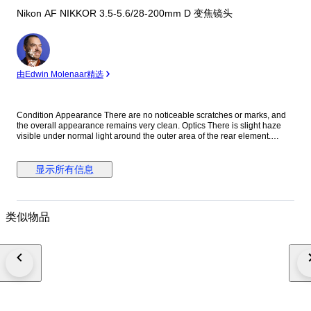
Nikon AF NIKKOR 3.5-5.6/28-200mm D 变焦镜头
专
家
由Edwin Molenaar精选
Condition Appearance There are no noticeable scratches or marks, and
the overall appearance remains very clean. Optics There is slight haze
visible under normal light around the outer area of the rear element.
However, this does not affect image quality at all, so you can use it with
confidence. We inspect our items using stronger light than standard
checks, allowing us to provide more accurate information regarding
显示所有信息
optical condition. Function Fully functional. All operations work properly
without any issues. Accessories Front lens cap Rear lens cap Everything
shown in the photos is included. Description This versatile Nikon 28-
200mm zoom lens covers a wide focal range, making it an excellent all-in-
类似物品
one solution for travel and everyday photography. Shipping We ship via
DHL, EMS, UPS, or other DDU methods. Import duties and taxes are the
responsibility of the buyer. Final Message Thank you for your interest. This
Nikon 28-200mm lens offers excellent versatility, allowing you to capture
everything from wide-angle scenes to telephoto subjects with a single
lens. Despite minor age-related optical signs, it delivers reliable
performance with no impact on image quality. Each item is carefully
inspected and securely packed to ensure safe delivery worldwide. We
look forward to your purchase. 8B265-0157 25