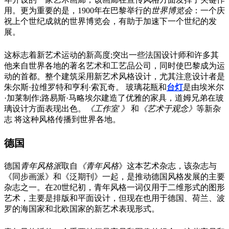
用。更为重要的是，1900年在巴黎举行的
世界博览会
：一个庆
祝上个世纪成就的世界博览会，有助于加速下一个世纪的发
展。
这标志着新艺术运动的新高度;突出一些法国设计师和许多其
他来自世界各地的著名艺术和工艺品公司，同时使巴黎成为运
动的首都。整个建筑采用新艺术风格设计，尤其注意设计者是
朱尔斯·拉维罗特和亨利·索瓦奇。 玻璃花瓶和
台灯
是由埃米尔
·加莱制作;路易斯·马略埃尔建造了优雅的家具，道姆兄弟在玻
璃设计方面表现出色。
《工作室 》
和
《艺术于观念》
等新杂
志 将这种风格传播到世界各地。
德国
德国
青年风格派
取自
《青年风格
》这本艺术杂志，该杂志与
《同步画派》和《泛期刊》一起，是推动德国风格发展的主要
杂志之一。在20世纪初，青年风格一词仅用于二维形式的图形
艺术，主要是排版和平面设计，但现在也用于德国、荷兰、波
罗的海国家和北欧国家的新艺术表现形式。