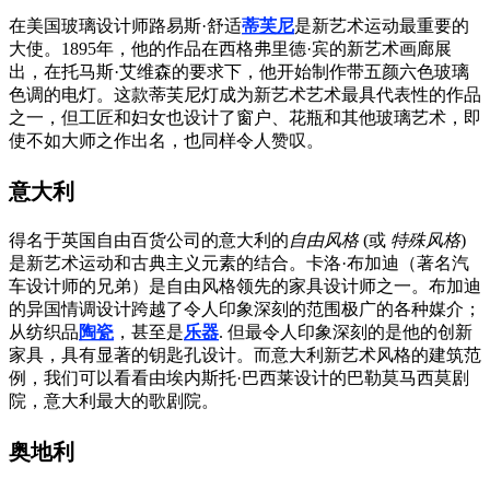
在美国玻璃设计师路易斯·舒适
蒂芙尼
是新艺术运动最重要的
大使。1895年，他的作品在西格弗里德·宾的新艺术画廊展
出，在托马斯·艾维森的要求下，他开始制作带五颜六色玻璃
色调的电灯。这款蒂芙尼灯成为新艺术艺术最具代表性的作品
之一，但工匠和妇女也设计了窗户、花瓶和其他玻璃艺术，即
使不如大师之作出名，也同样令人赞叹。
意大利
得名于英国自由百货公司的意大利的
自由风格
(或
特殊风格
)
是新艺术运动和古典主义元素的结合。卡洛·布加迪（著名汽
车设计师的兄弟）是自由风格领先的家具设计师之一。布加迪
的异国情调设计跨越了令人印象深刻的范围极广的各种媒介；
从纺织品
陶瓷
，甚至是
乐器
. 但最令人印象深刻的是他的创新
家具，具有显著的钥匙孔设计。而意大利新艺术风格的建筑范
例，我们可以看看由埃内斯托·巴西莱设计的巴勒莫马西莫剧
院，意大利最大的歌剧院。
奥地利