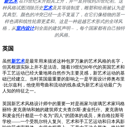
新艺术
在19世纪末开始其上升，并一直持续到20世纪初。这
种风格试图消除历史
艺术
及其等级制度，雕塑和绘画被认为是
其典型。颜色的冲突已经一去不复返了，在它们像植物的茎一
样色调和线性轮廓更柔和。
这是一种超越艺术形式的全球风
格，从
室内设计
到全面的建筑声明 –
，
每个国家都有自己独特
的风格。
英国
虽然
新艺术
是最常用来描述这种包罗万象的艺术风格的名字，
但其根源实际上并不是法语。随着19世纪80年代的英国艺术和
手工艺运动已经大量地将自然作为主要灵感，新艺术运动的基
础已经建立。当时英国最重要的影响之一是平面设计师奥布里
·比尔兹利，他使用弯曲和流动的线条成为新艺术运动最广为
人知的特征之一。
英国新艺术风格设计师中的重要一对是画家与玻璃艺术家玛格
丽特·麦克唐纳和她的建筑师丈夫查尔斯·麦金托什。麦克唐纳
和麦金托什都是一个名为"四人"的团体的成员，来自格拉斯哥
学校——一个受凯尔特人复兴、艺术和手工艺运动和日本风影