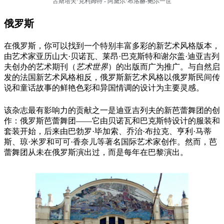
古斯塔夫·克利姆特 -
阿黛尔·布洛赫-鲍尔一世
俄罗斯
在俄罗斯，你可以找到一个特别丰富多彩的新艺术风格版本，
由艺术家亚历山大·贝诺瓦、莱昂·巴克斯特和谢尔盖·迪亚吉列
夫创办的艺术期刊（
艺术世界
）的出版而广为推广。与自然启
发的法国新艺术风格相反，俄罗斯新艺术风格以俄罗斯民间传
说和童话故事的鲜艳色彩和异国情调的设计为主要灵感。
该杂志最有影响力的贡献之一是迪亚吉列夫的新芭蕾舞团的创
作：俄罗斯芭蕾舞团——它由贝诺瓦和巴克斯特设计的服装和
套装开始，后来由巴勃罗·毕加索、乔治·布拉克、亨利·马蒂
斯、琼·米罗和可可·香奈儿等著名国际艺术家创作。然而，芭
蕾舞团从未在俄罗斯演出过，而是每年在巴黎演出。