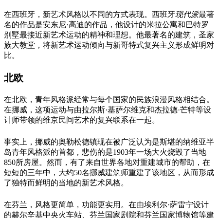
在西班牙，新艺术风格以不同的方式表现。西班牙
现代派
最著
名的作品是安东尼·高迪的作品，他设计的米拉公寓和巴特罗
别墅最接近新艺术运动的精神和理想。他最著名的建筑，圣家
族大教堂，将新艺术运动倾向与新哥特式复兴主义形成鲜明对
比。
北欧
在北欧，青年风格派经常与每个国家的民族浪漫风格相结合。
在挪威，这项运动与由拉尔斯·基萨尔维克和杰拉德·芒特等设
计师带领的维京民间艺术的复兴联系在一起。
事实上，挪威的奥勒松德镇现在被广泛认为是斯堪的纳维亚半
岛青年风格派的首都，悲伤的是1903年一场大火烧毁了当地
850所房屋。然而，有了来自世界各地对重建城市的帮助，在
短短的三年中，大约50名挪威建筑师重建了该地区，从而形成
了独特而鲜明的当地的新艺术风格。
在芬兰，风格更简单，功能更实用。在由埃利尔·萨雷宁设计
的赫尔辛基中央火车站、芬兰国家剧院和芬兰国家博物馆等建