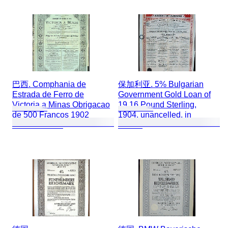
巴西. Comphania de
保加利亚. 5% Bulgarian
Estrada de Ferro de
Government Gold Loan of
Victoria a Minas Obrigacao
19,16 Pound Sterling,
de 500 Francos 1902
1904, unancelled, in
uncancelled +
default