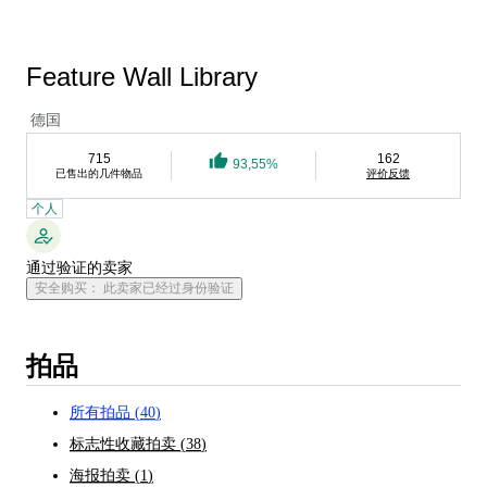
Feature Wall Library
德国
715
162
93,55%
已售出的几件物品
评价反馈
个人
通过验证的卖家
安全购买： 此卖家已经过身份验证
拍品
所有拍品
(
40
)
标志性收藏拍卖
(
38
)
海报拍卖
(
1
)