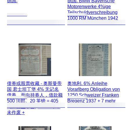
德国.
德国. BMW Bayerische
Motorenwerke 4%ige
Teilschuldverschreibung
1000 RM München 1942
债券或股票收藏 - 奥斯曼帝
奥地利. 6% Anleihe
国 君士坦丁堡 4% 无记名
Vorarlberg Obligation von
债券，面向持券人，借款额
1250 Schweizer Franken
500 法郎。20 英镑 = 405
Bregenz 1937 + 7 mehr
马来西亚令吉；1903 年，
未作废 +