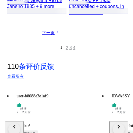
Mineracao Goyana Rio de
Loan 1000 FF 1930,
Janeiro 1885 + 9 more
uncancelled + coupons, in
default + 6 more
下一页
1
2
3
4
110
条评价反馈
查看所有
user-b8088e3e1af9
JDWASSY
好评
好评
•
2天前
•
2周前
Danke!
C'est parfai