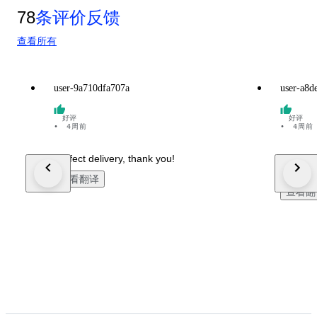
78
条评价反馈
查看所有
user-9a710dfa707a
user-a8d
好评
好评
•
4周前
•
4周前
Perfect delivery, thank you!
Top Verk
Ware, g
查看翻译
查看翻