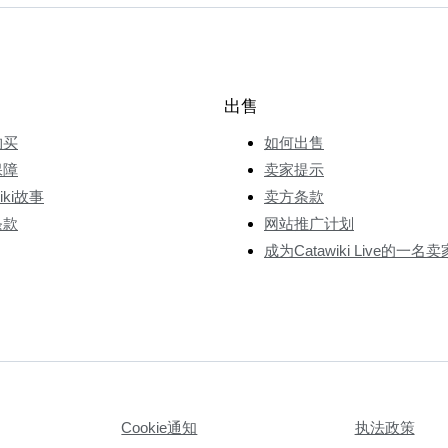
出售
购买
如何出售
保障
卖家提示
wiki故事
卖方条款
条款
网站推广计划
成为Catawiki Live的一名卖
Cookie通知
执法政策