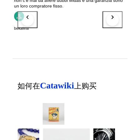
non c'è mai da avere dubbi Midas è una garanzia sono
un loro compratore fisso.
bekalina
Catawiki
如何在
上购买