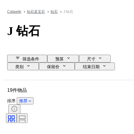
Catawiki
钻石及宝石
钻石
J 钻石
J 钻石
筛选条件
预算
尺寸
类别
保留价
结束日期
位置
物品
证明
切割
净度
颜色等级
19件物品
钻石重量
钻石类型
对称
抛光（钻石）
荧光
排序
推荐
切割等级
腰带