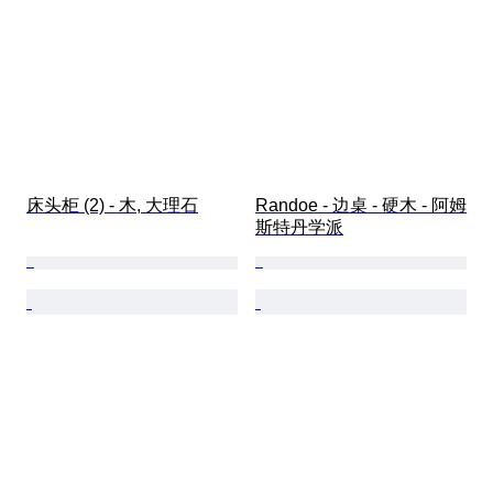
床头柜 (2) - 木, 大理石
Randoe - 边桌 - 硬木 - 阿姆
斯特丹学派