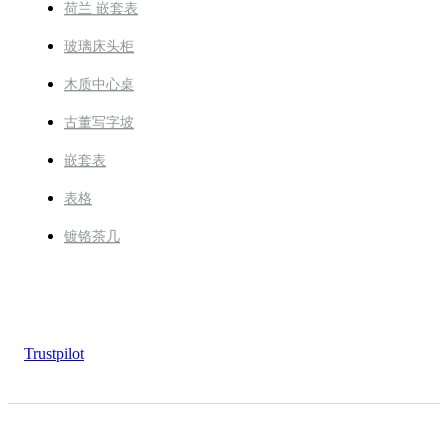
荷兰 嵌套表
玻璃床头柜
木质中心桌
古董写字坡
嵌套表
表格
镀铬茶几
Trustpilot