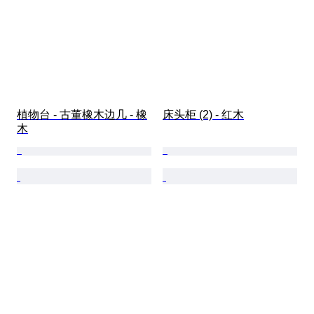
植物台 - 古董橡木边几 - 橡
床头柜 (2) - 红木
木