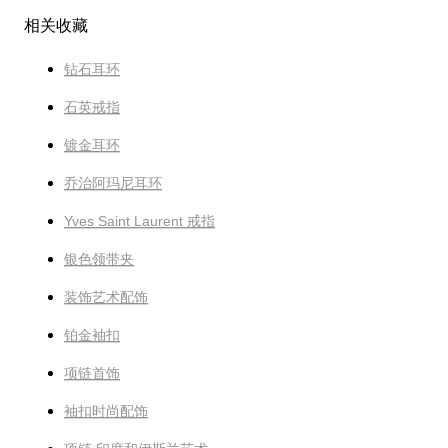
相关收藏
钻石耳环
石英戒指
镀金耳环
乔治阿玛尼耳环
Yves Saint Laurent 戒指
银色领带夹
装饰艺术配饰
铂金袖扣
项链首饰
袖扣时尚配饰