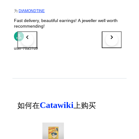
为
DIAMONDTINE
Fast delivery, beautiful earrings! A jeweller well worth
recommending!
user-76a57d9
Catawiki
如何在
上购买