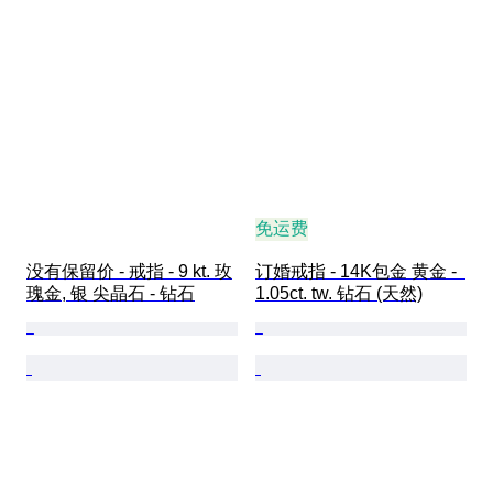
免运费
没有保留价 - 戒指 - 9 kt. 玫
订婚戒指 - 14K包金 黄金 -  
瑰金, 银 尖晶石 - 钻石
1.05ct. tw. 钻石 (天然)