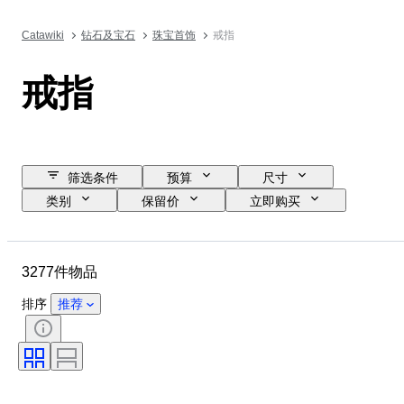
Catawiki
钻石及宝石
珠宝首饰
戒指
戒指
筛选条件
预算
尺寸
类别
保留价
立即购买
结束日期
位置
品牌
物品
原产国
材质
3277件物品
性别
状态
宝石重量
证明
细度
款式
排序
推荐
切割
净度
颜色等级
确切的颜色
宝石透明度
处理
钻石类型
珍珠光泽
花式色彩强度
物品尺寸