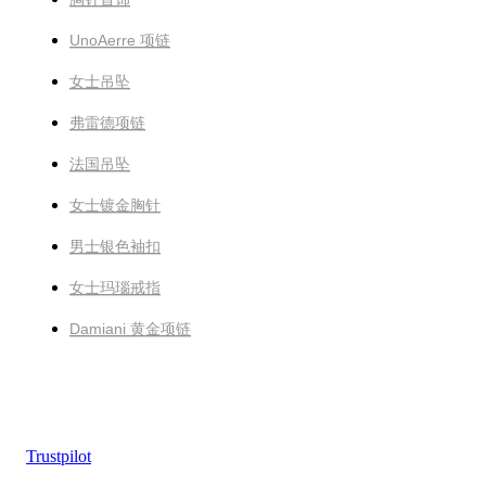
UnoAerre 项链
女士吊坠
弗雷德项链
法国吊坠
女士镀金胸针
男士银色袖扣
女士玛瑙戒指
Damiani 黄金项链
Trustpilot