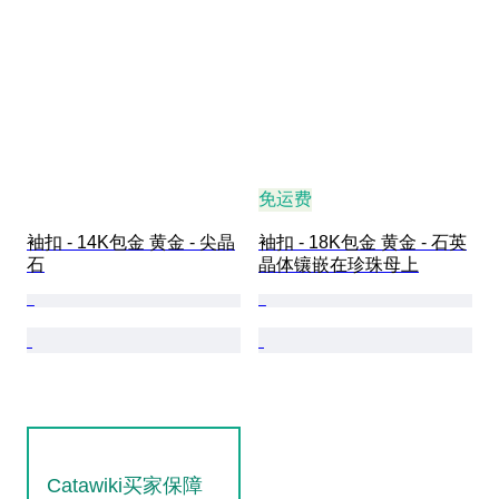
免运费
袖扣 - 14K包金 黄金 - 尖晶
袖扣 - 18K包金 黄金 - 石英
石
晶体镶嵌在珍珠母上
Catawiki买家保障