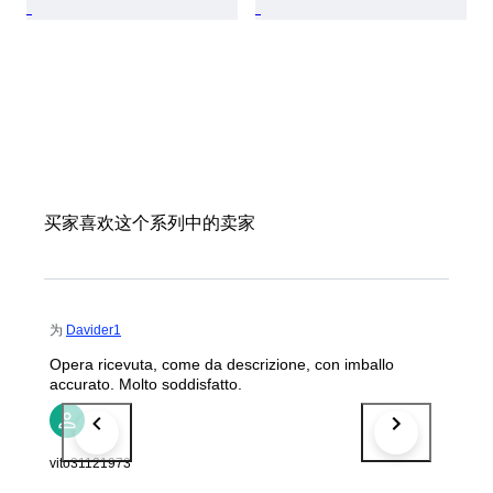
买家喜欢这个系列中的卖家
为
Davider1
Opera ricevuta, come da descrizione, con imballo
accurato. Molto soddisfatto.
vito31121973