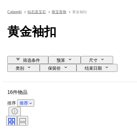
Catawiki
钻石及宝石
珠宝首饰
黄金袖扣
黄金袖扣
筛选条件
预算
尺寸
类别
保留价
结束日期
位置
品牌
物品
原产国
材质
性别
16件物品
状态
宝石重量
证明
细度
款式
切割
排序
推荐
钻石类型
时代