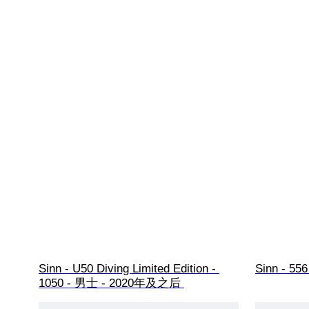
Sinn - U50 Diving Limited Edition - 
Sinn - 55
1050 - 男士 - 2020年及之后 