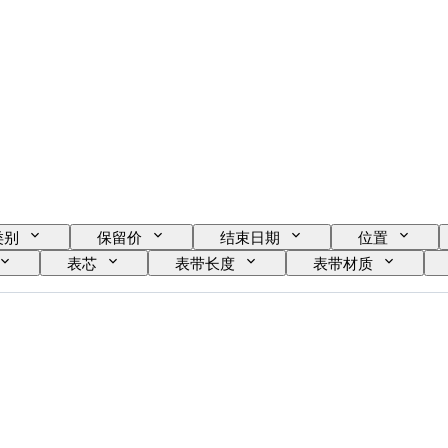
类别
保留价
结束日期
位置
表芯
表带长度
表带材质