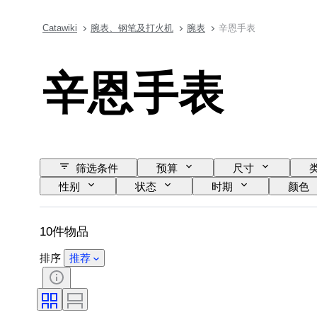
Catawiki
腕表、钢笔及打火机
腕表
辛恩手表
辛恩手表
筛选条件
预算
尺寸
性别
状态
时期
颜色
10件物品
排序
推荐