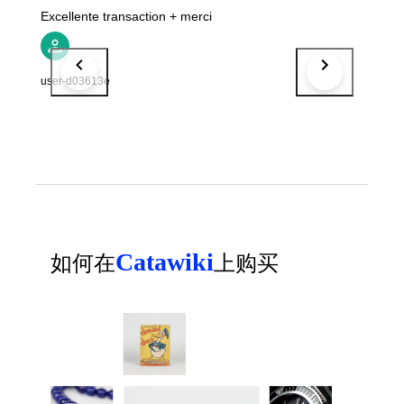
Excellente transaction + merci
user-d03613e
Catawiki
如何在
上购买