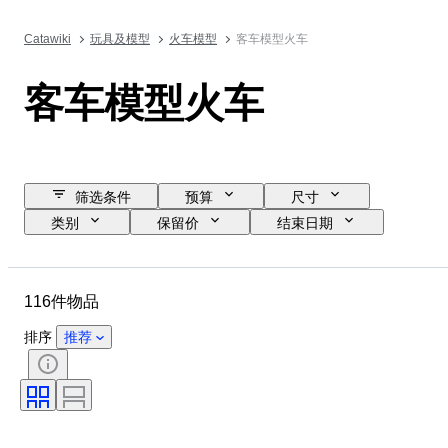
Catawiki
玩具及模型
火车模型
客车模型火车
客车模型火车
筛选条件
预算
尺寸
类别
保留价
结束日期
位置
品牌
物品
状态
其他
比例
116件物品
监控
电源
铁路公司
时代
排序
推荐