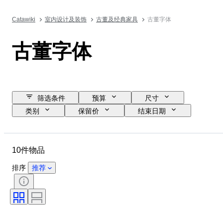
Catawiki
室内设计及装饰
古董及经典家具
古董字体
古董字体
筛选条件
预算
尺寸
类别
保留价
结束日期
位置
物品
原产国
材质
状态
时期
10件物品
款式
颜色
时代
排序
推荐