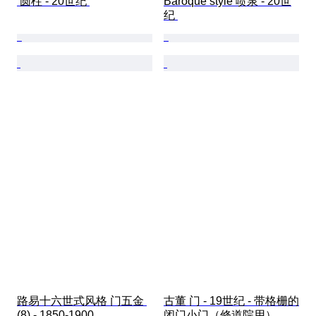
 圆柱 - 20世纪 
Baroque style 喷泉 - 20世
纪 
路易十六世式风格 门五金 
古董 门 - 19世纪 - 带格栅的
(8) - 1850-1900 
闭门小门（修道院用） 