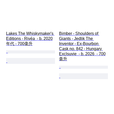
Lakes The Whiskymaker's 
Bimber - Shoulders of 
Editions - Rivéa  - b. 2020
Giants - Jedlik The 
年代 - 700毫升
Inventor - Ex-Bourbon 
Cask no. 842 - Hungary 
Exclsuvie  - b. 2026  - 700
毫升