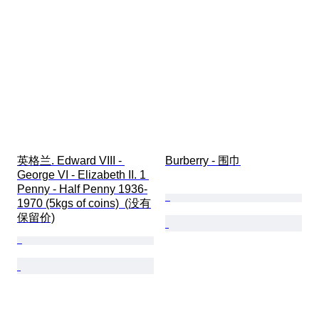
英格兰. Edward VIII - 
Burberry - 围巾
George VI - Elizabeth II. 1 
Penny - Half Penny 1936-
1970 (5kgs of coins)  (没有
保留价)