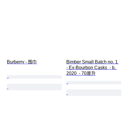
Burberry - 围巾
Bimber Small Batch no. 1 
- Ex-Bourbon Casks  - b. 
2020  - 70厘升