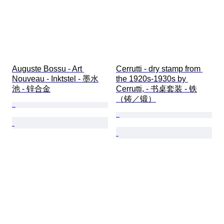
Auguste Bossu - Art 
Cerrutti - dry stamp from 
Nouveau - Inktstel - 墨水
the 1920s-1930s by 
池 - 锌合金
Cerrutti, - 书桌套装 - 铁
（铸／锻）