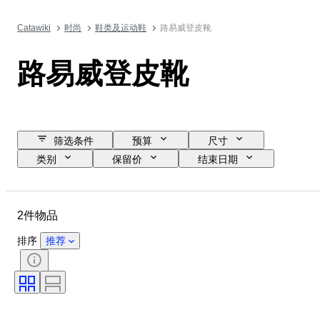
Catawiki
时尚
鞋类及运动鞋
路易威登皮靴
路易威登皮靴
筛选条件
预算
尺寸
类别
保留价
结束日期
位置
品牌
物品
材质
性别
状态
2件物品
颜色
时代
鞋尺码
排序
推荐