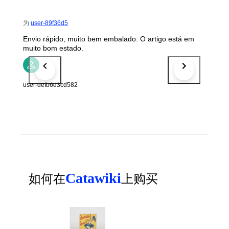
为
user-89f36d5
Envio rápido, muito bem embalado. O artigo está em
muito bom estado.
user-defb6d3cd582
Catawiki
如何在
上购买