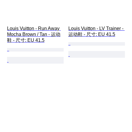
Louis Vuitton - Run Away 
Louis Vuitton - LV Trainer - 
Mocha Brown / Tan - 运动
运动鞋 - 尺寸: EU 41.5
鞋 - 尺寸: EU 41.5