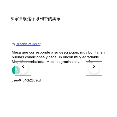
买家喜欢这个系列中的卖家
为
Reserve of Decor
Mesa que corresponde a su descripción, muy bonita, en
buenas condiciones y hace un rincón muy agradable.
Muy bien embalada. Muchas gracias al vendedor.
user-04b46b23b9cd