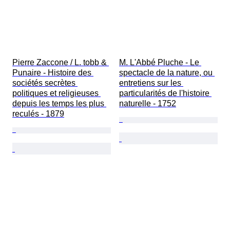
Pierre Zaccone / L. tobb & 
M. L'Abbé Pluche - Le 
Punaire - Histoire des 
spectacle de la nature, ou 
sociétés secrètes 
entretiens sur les 
politiques et religieuses 
particularités de l'histoire 
depuis les temps les plus 
naturelle - 1752
reculés - 1879