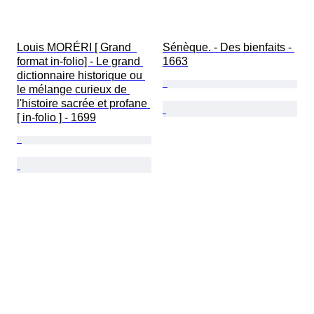
Louis MORÉRI [ Grand  
Sénèque. - Des bienfaits - 
format in-folio] - Le grand 
1663
dictionnaire historique ou 
le mélange curieux de 
l'histoire sacrée et profane 
[ in-folio ] - 1699