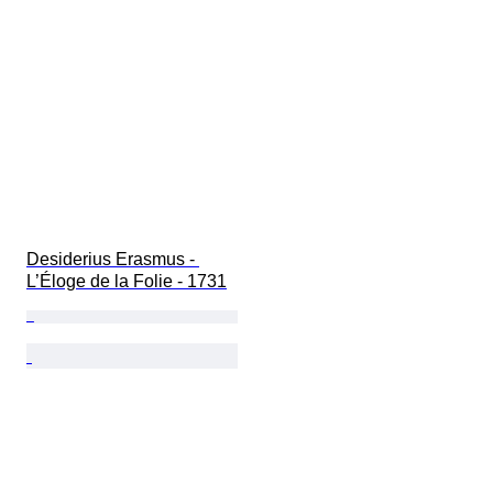
Desiderius Erasmus - 
L’Éloge de la Folie - 1731