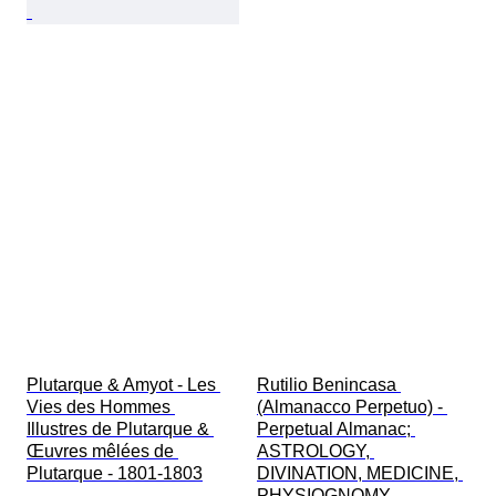
Plutarque & Amyot - Les 
Rutilio Benincasa 
Vies des Hommes 
(Almanacco Perpetuo) - 
Illustres de Plutarque & 
Perpetual Almanac; 
Œuvres mêlées de 
ASTROLOGY, 
Plutarque - 1801-1803
DIVINATION, MEDICINE, 
PHYSIOGNOMY, 