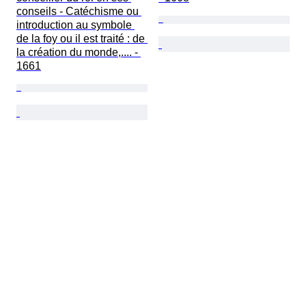
conseils - Catéchisme ou 
introduction au symbole 
de la foy ou il est traité : de 
la création du monde,.... - 
1661