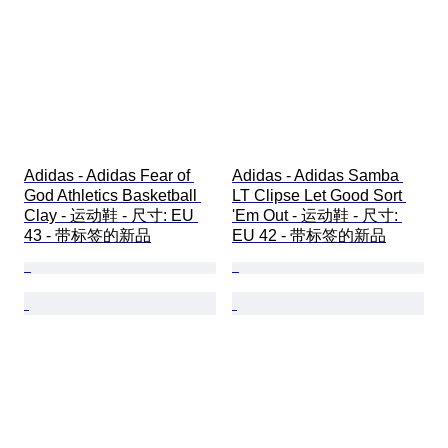
Adidas - Adidas Fear of 
Adidas - Adidas Samba 
God Athletics Basketball 
LT Clipse Let Good Sort 
Clay - 运动鞋 - 尺寸: EU 
'Em Out - 运动鞋 - 尺寸: 
43 - 带标签的新品
EU 42 - 带标签的新品