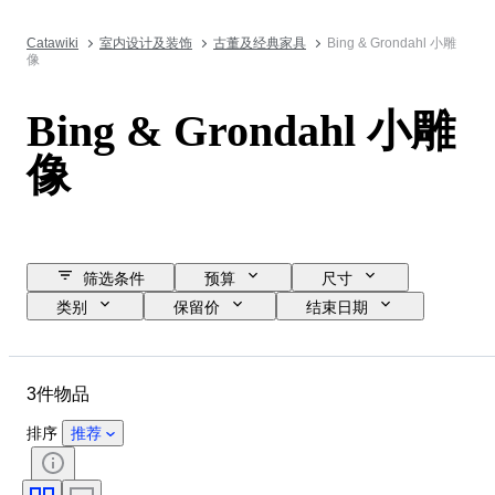
Catawiki
室内设计及装饰
古董及经典家具
Bing & Grondahl 小雕
像
Bing & Grondahl 小雕
像
筛选条件
预算
尺寸
类别
保留价
结束日期
位置
品牌
物品
原产国
材质
状态
3件物品
时期
课题
款式
颜色
时代
排序
推荐