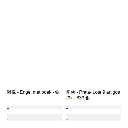
雕像 - Engel met boek - 铁
雕像 - Prata- Lote 9 artigos 
(9) - .833 银