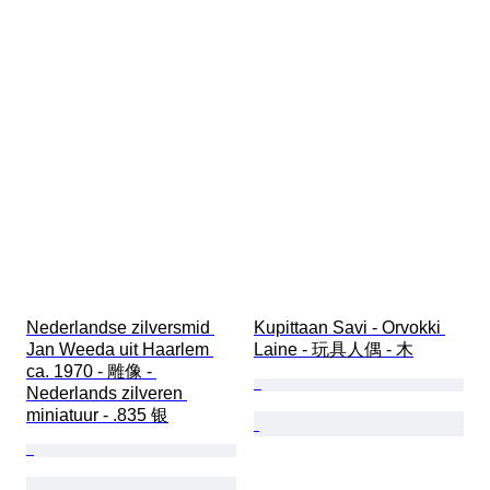
Nederlandse zilversmid 
Kupittaan Savi - Orvokki 
Jan Weeda uit Haarlem 
Laine - 玩具人偶 - 木
ca. 1970 - 雕像 - 
Nederlands zilveren 
miniatuur - .835 银