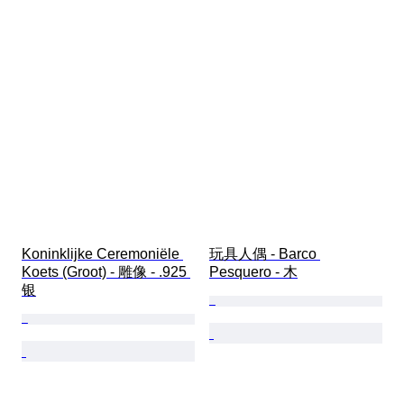
Koninklijke Ceremoniële 
玩具人偶 - Barco 
Koets (Groot) - 雕像 - .925 
Pesquero - 木
银