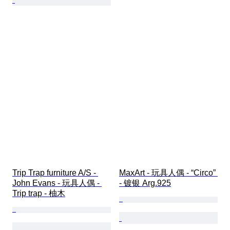
Trip Trap furniture A/S - 
MaxArt - 玩具人偶 - “Circo” 
John Evans - 玩具人偶 - 
- 镀银 Arg.925
Trip trap - 柚木