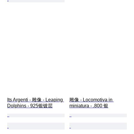
Its Argenti - 雕像 - Leaping 
雕像 - Locomotiva in 
Dolphins - 925银镀层
miniatura - .800 银