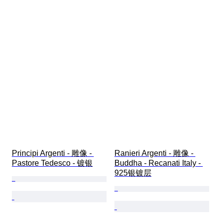
Principi Argenti - 雕像 - 
Ranieri Argenti - 雕像 - 
Pastore Tedesco - 镀银
Buddha - Recanati Italy - 
925银镀层