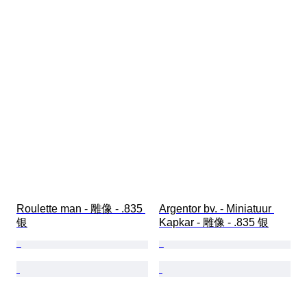
Roulette man - 雕像 - .835 
Argentor bv. - Miniatuur 
银
Kapkar - 雕像 - .835 银