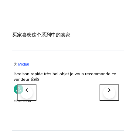
买家喜欢这个系列中的卖家
为
Michal
livraison rapide très bel objet je vous recommande ce
vendeur 👍👍
elisabetha