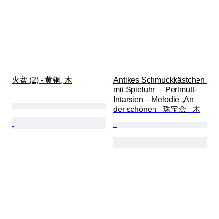
火盆 (2) - 黄铜, 木
Antikes Schmuckkästchen 
mit Spieluhr  – Perlmutt-
Intarsien – Melodie „An 
der schönen - 珠宝盒 - 木