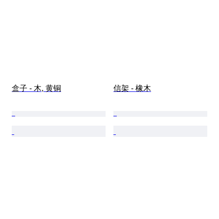
盒子 - 木, 黄铜
信架 - 橡木