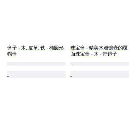
盒子 - 木, 皮革, 铁 - 椭圆形
珠宝盒 - 精美木雕镶嵌的覆
帽盒
面珠宝盒 - 木 - 带镜子