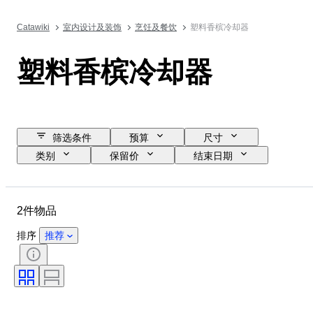
Catawiki
室内设计及装饰
烹饪及餐饮
塑料香槟冷却器
塑料香槟冷却器
筛选条件
预算
尺寸
类别
保留价
结束日期
位置
品牌
物品
原产国
材质
状态
2件物品
时期
款式
颜色
时代
排序
推荐