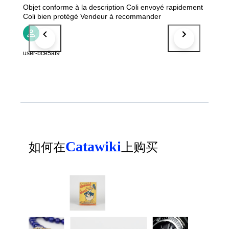
Objet conforme à la description Coli envoyé rapidement
Coli bien protégé Vendeur à recommander
user-bce5af9
Catawiki
如何在
上购买