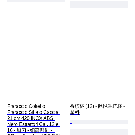
Fraraccio Coltello 
香槟杯 (12) - 酩悦香槟杯 - 
Fraraccio Sfilato Caccia 
塑料
21 cm 420 INOX ABS 
Nero Estrattori Cal. 12 e 
16 - 厨刀 - 细高跟鞋 -  