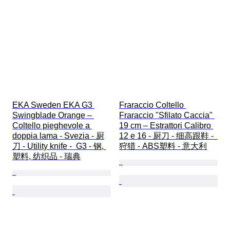
EKA Sweden EKA G3 
Fraraccio Coltello 
Swingblade Orange – 
Fraraccio "Sfilato Caccia" 
Coltello pieghevole a 
19 cm – Estrattori Calibro 
doppia lama - Svezia - 厨
12 e 16 - 厨刀 - 细高跟鞋 -  
刀 - Utility knife -  G3 - 钢, 
狩猎 - ABS塑料 - 意大利
塑料, 纺织品 - 瑞典