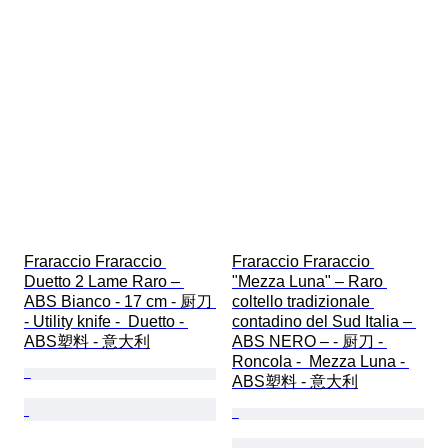
Fraraccio Fraraccio 
Fraraccio Fraraccio 
Duetto 2 Lame Raro – 
"Mezza Luna" – Raro 
ABS Bianco - 17 cm - 厨刀 
coltello tradizionale 
- Utility knife -  Duetto - 
contadino del Sud Italia – 
ABS塑料 - 意大利
ABS NERO – - 厨刀 - 
Roncola -  Mezza Luna - 
ABS塑料 - 意大利