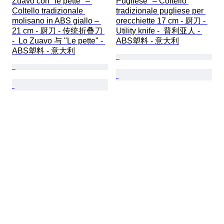
Zuavo con "le pette" – 
Pugliese" – Coltello 
Coltello tradizionale 
tradizionale pugliese per 
molisano in ABS giallo – 
orecchiette 17 cm - 厨刀 - 
21 cm - 厨刀 - 传统折叠刀 
Utility knife -  普利亚人 - 
-  Lo Zuavo 与 "Le pette" - 
ABS塑料 - 意大利
ABS塑料 - 意大利