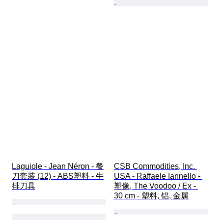
Laguiole - Jean Néron - 餐
CSB Commodities, Inc. 
刀套装 (12) - ABS塑料 - 牛
USA - Raffaele Iannello - 
排刀具
塑像, The Voodoo / Ex - 
30 cm - 塑料, 铝, 金属