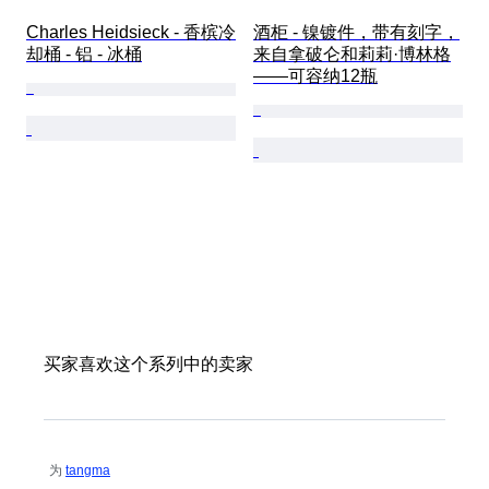
Charles Heidsieck - 香槟冷
酒柜 - 镍镀件，带有刻字，
却桶 - 铝 - 冰桶
来自拿破仑和莉莉·博林格
——可容纳12瓶
买家喜欢这个系列中的卖家
为
tangma