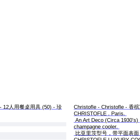
le - 12人用餐桌用具 (50) - 珍
Christofle - Christofle - 
CHRISTOFLE . Paris. 

 An Art Deco (Circa 1930’s) 
champagne cooler. 

 比亚里茨型号，带平面表面 - 镀银 - 
CHRISTOFLE LUXURY CO