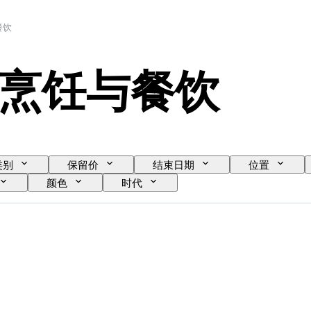
餐饮
烹饪与餐饮
类别
保留价
结束日期
位置
颜色
时代