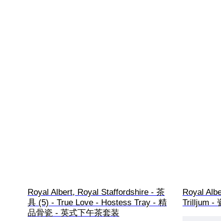
Royal Albert, Royal Staffordshire - 茶
Royal Al
具 (5) - True Love - Hostess Tray - 精
Trilljum -
品骨瓷 - 英式下午茶套装