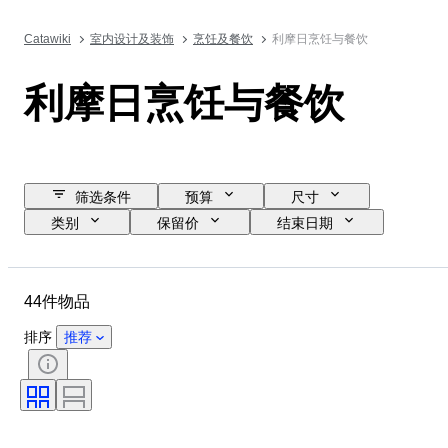
Catawiki
室内设计及装饰
烹饪及餐饮
利摩日烹饪与餐饮
利摩日烹饪与餐饮
筛选条件
预算
尺寸
类别
保留价
结束日期
位置
品牌
物品
原产国
材质
状态
44件物品
时期
款式
颜色
时代
Decor
排序
推荐