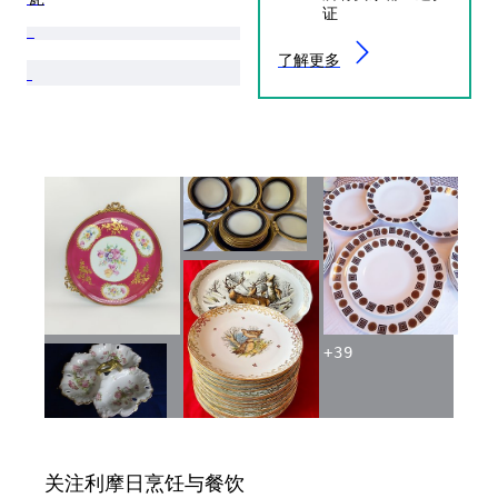
证
了解更多
+
39
关注利摩日烹饪与餐饮