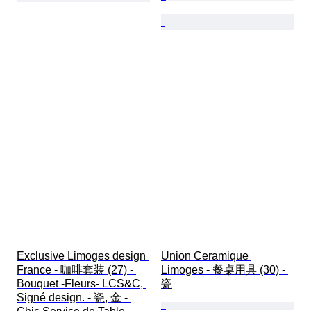
Exclusive Limoges design 
Union Ceramique 
France - 咖啡套装 (27) - 
Limoges - 餐桌用具 (30) - 
Bouquet -Fleurs- LCS&C, 
瓷
Signé design. - 瓷, 金 - 