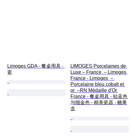
Limoges GDA - 餐桌用具 - 
LIMOGES Porcelaines de 
瓷
Luxe – France  – Limoges 
France - Limoges  – 
Porcelaine bleu cobalt et 
or  –RN Médaille d'Or 
France - 餐桌用具 - 钴蓝色
与细金色 - 精美瓷器 - 糖果
盒