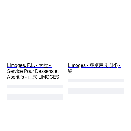
Limoges, P.L. - 大盆 - 
Limoges - 餐桌用具 (14) - 
Service Pour Desserts et 
瓷
Apéritifs - 正宗 LIMOGES