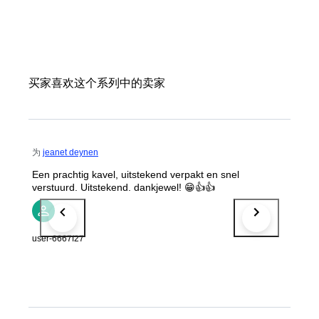
买家喜欢这个系列中的卖家
为
jeanet deynen
Een prachtig kavel, uitstekend verpakt en snel
verstuurd. Uitstekend. dankjewel! 😁👍👍
user-6667f27