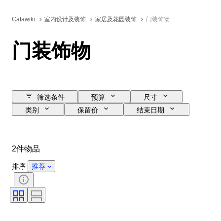
Catawiki
室内设计及装饰
家居及花园装饰
门装饰物
门装饰物
筛选条件
预算
尺寸
类别
保留价
结束日期
位置
物品
原产国
材质
状态
时期
2件物品
款式
颜色
时代
排序
推荐