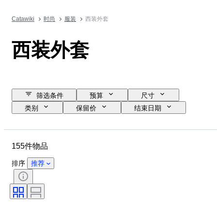
Catawiki
时尚
服装
西装外套
西装外套
筛选条件
预算
尺寸
类别
保留价
结束日期
位置
品牌
物品
原产国
材质
性别
155件物品
状态
颜色
服装尺码
时代
物品尺寸
花样
排序
推荐