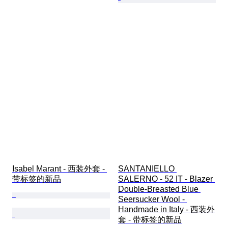
Isabel Marant - 西装外套 - 
SANTANIELLO 
带标签的新品
SALERNO - 52 IT - Blazer 
Double-Breasted Blue 
Seersucker Wool - 
Handmade in Italy - 西装外
套 - 带标签的新品