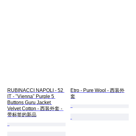
RUBINACCI NAPOLI - 52 
Etro - Pure Wool - 西装外
IT - "Vienna" Purple 5 
套
Buttons Guru Jacket 
Velvet Cotton - 西装外套 - 
带标签的新品