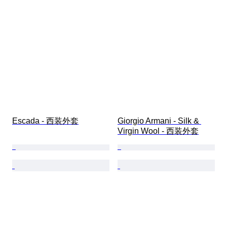
Escada - 西装外套
Giorgio Armani - Silk & 
Virgin Wool - 西装外套