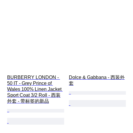
BURBERRY LONDON - 
Dolce & Gabbana - 西装外
50 IT - Grey Prince of 
套
Wales 100% Linen Jacket 
Sport Coat 3/2 Roll - 西装
外套 - 带标签的新品