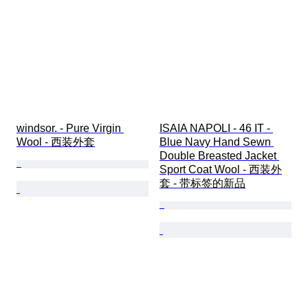
windsor. - Pure Virgin 
ISAIA NAPOLI - 46 IT - 
Wool - 西装外套
Blue Navy Hand Sewn 
Double Breasted Jacket 
Sport Coat Wool - 西装外
套 - 带标签的新品