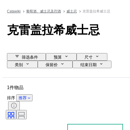
Catawiki
葡萄酒、威士忌及烈酒
威士忌
克雷盖拉希威士忌
克雷盖拉希威士忌
筛选条件
预算
尺寸
类别
保留价
结束日期
位置
品牌
物品
原产国
瓶装大小
1件物品
Alcohol Percent List
装瓶
排序
推荐