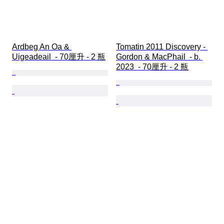
Ardbeg An Oa & 
Tomatin 2011 Discovery - 
Uigeadeail  - 70厘升 - 2 瓶
Gordon & MacPhail  - b. 
2023  - 70厘升 - 2 瓶