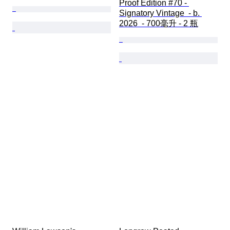
Proof Edition #70 - 
Signatory Vintage  - b. 
2026  - 700毫升 - 2 瓶