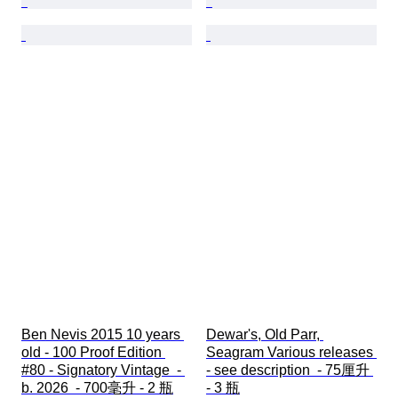
Ben Nevis 2015 10 years 
Dewar's, Old Parr, 
old - 100 Proof Edition 
Seagram Various releases 
#80 - Signatory Vintage  - 
- see description  - 75厘升 
b. 2026  - 700毫升 - 2 瓶
- 3 瓶