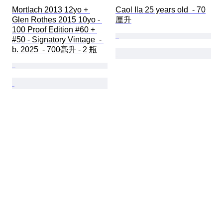
Mortlach 2013 12yo + 
Caol Ila 25 years old  - 70
Glen Rothes 2015 10yo - 
厘升
100 Proof Edition #60 + 
#50 - Signatory Vintage  - 
b. 2025  - 700毫升 - 2 瓶