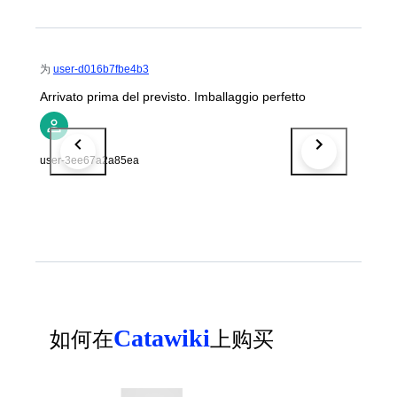
为
user-d016b7fbe4b3
Arrivato prima del previsto. Imballaggio perfetto
user-3ee67a2a85ea
Catawiki
如何在
上购买