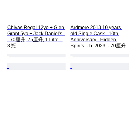
Chivas Regal 12yo + Glen 
Ardmore 2013 10 years 
Grant 5yo + Jack Daniel's  
old Single Cask - 10th 
- 70厘升, 75厘升, 1 Litre - 
Anniversary - Hidden 
3 瓶
Spirits  - b. 2023  - 70厘升