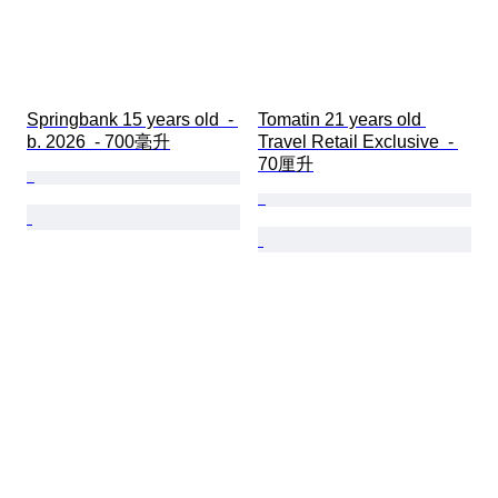
Springbank 15 years old  - 
Tomatin 21 years old 
b. 2026  - 700毫升
Travel Retail Exclusive  - 
70厘升