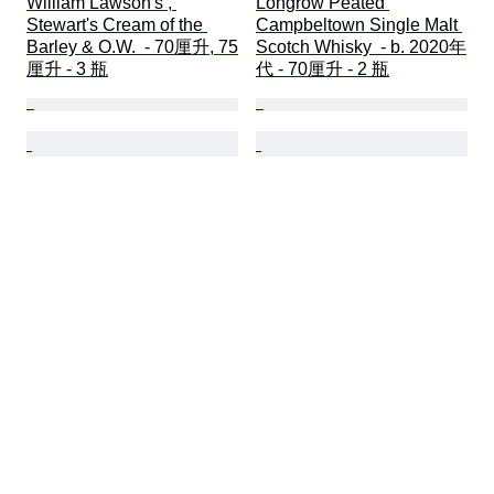
William Lawson's , 
Longrow Peated 
Stewart's Cream of the 
Campbeltown Single Malt 
Barley & O.W.  - 70厘升, 75
Scotch Whisky  - b. 2020年
厘升 - 3 瓶
代 - 70厘升 - 2 瓶