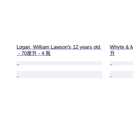
Logan, William Lawson's 12 years old 
Whyte & M
 - 70厘升 - 4 瓶
升