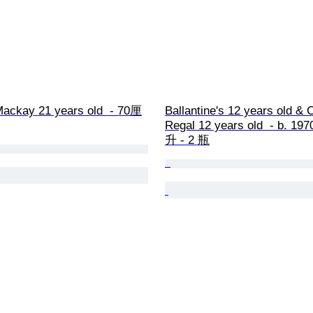
ackay 21 years old  - 70厘
Ballantine's 12 years old & 
Regal 12 years old  - b. 19
升 - 2 瓶