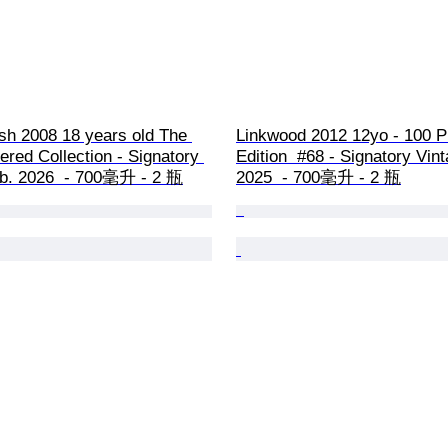
ish 2008 18 years old The 
Linkwood 2012 12yo - 100 P
tered Collection - Signatory 
Edition  #68 - Signatory Vint
- b. 2026  - 700毫升 - 2 瓶
2025  - 700毫升 - 2 瓶