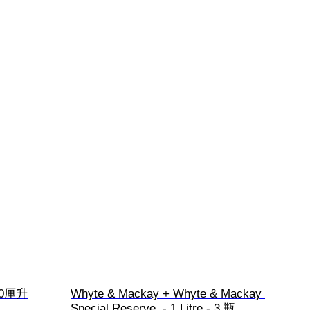
 70厘升
Whyte & Mackay + Whyte & Mackay 
Special Reserve  - 1 Litre - 3 瓶