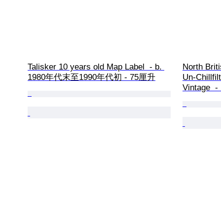
Talisker 10 years old Map Label  - b. 
North Brit
1980年代末至1990年代初 - 75厘升
Un-Chillfil
Vintage  