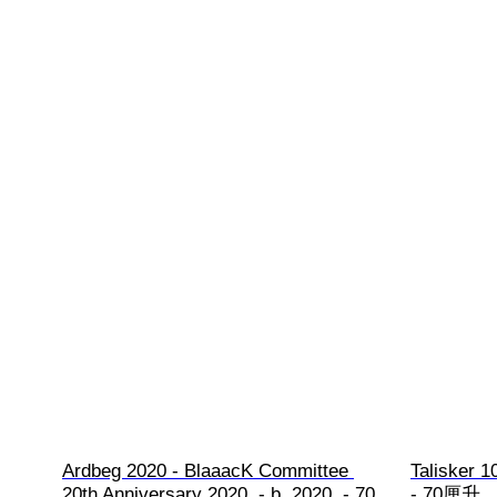
Ardbeg 2020 - BlaaacK Committee 
Talisker 
20th Anniversary 2020  - b. 2020  - 70
- 70厘升