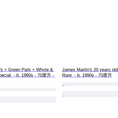
's + Green Park + Whyte & 
James Martin's 20 years old
ecial  - b. 1990s - 70厘升 - 
Rare  - b. 1990s - 70厘升