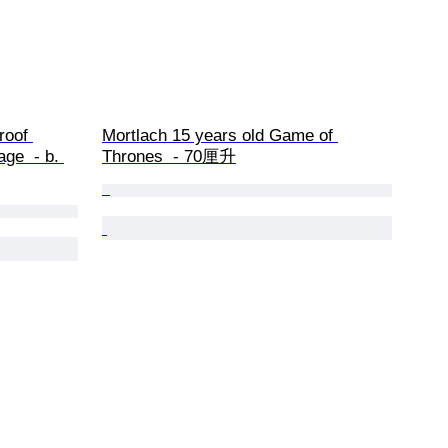
roof 
Mortlach 15 years old Game of 
age  - b. 
Thrones  - 70厘升