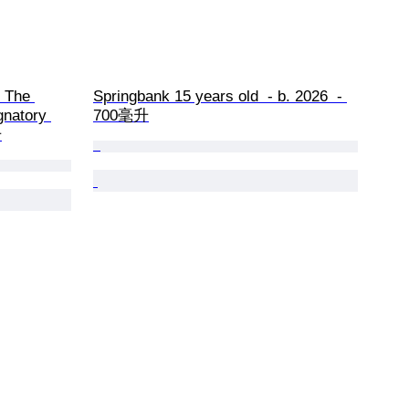
 The 
Springbank 15 years old  - b. 2026  - 
gnatory 
700毫升
升