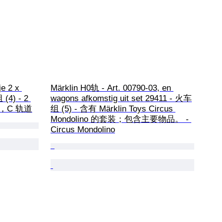
e 2 x 
Märklin H0轨 - Art. 00790-03, en 
(4) - 2 
wagons afkomstig uit set 29411 - 火车
，C 轨道
组 (5) - 含有 Märklin Toys Circus 
Mondolino 的套装；包含主要物品。 - 
Circus Mondolino